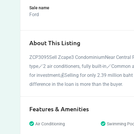
Sale name
Ford
About This Listing
ZCP3095Sell Zcape3 CondominiumNear Central Phu
type🪄2 air conditioners, fully built-in🪄Common 
for investment💰Selling for only 2.39 million bah
difference in the loan is more than the buyer.
Features & Amenities
Air Conditioning
Swimming Poo