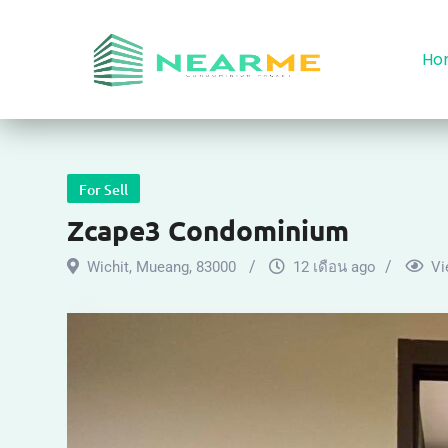
Ho
For Sell
Zcape3 Condominium
Wichit
,
Mueang
,
83000
12 เดือน ago
Vi