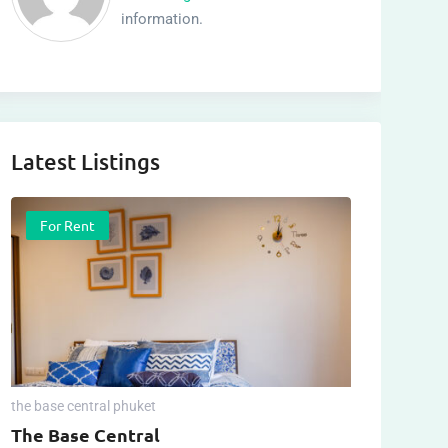
information.
Latest Listings
For Rent
the base central phuket
The Base Central