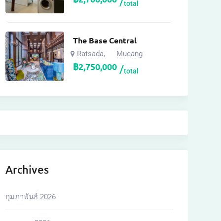
total
The Base Central
Ratsada
Mueang
,
฿
2,750,000
total
Archives
กุมภาพันธ์ 2026