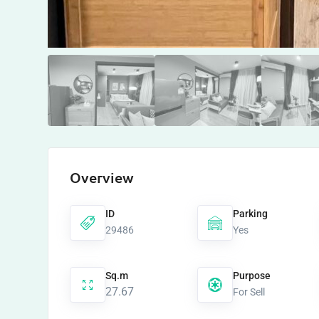
Overview
ID
Parking
29486
Yes
Sq.m
Purpose
27.67
For Sell