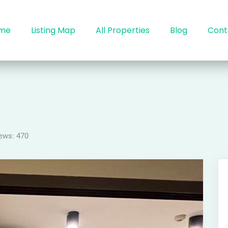
me
Listing Map
All Properties
Blog
Cont
ews:
470