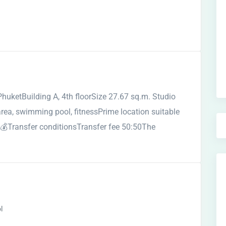
ketBuilding A, 4th floorSize 27.67 sq.m. Studio
area, swimming pool, fitnessPrime location suitable
t 💰Transfer conditionsTransfer fee 50:50The
l