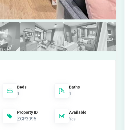
Beds
Baths
1
1
Property ID
Available
ZCP3095
Yes