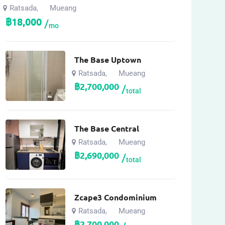
Ratsada
Mueang
,
฿
18,000
mo
The Base Uptown
Ratsada
Mueang
,
฿
2,700,000
total
The Base Central
Ratsada
Mueang
,
฿
2,690,000
total
Zcape3 Condominium
Ratsada
Mueang
,
฿
2,700,000