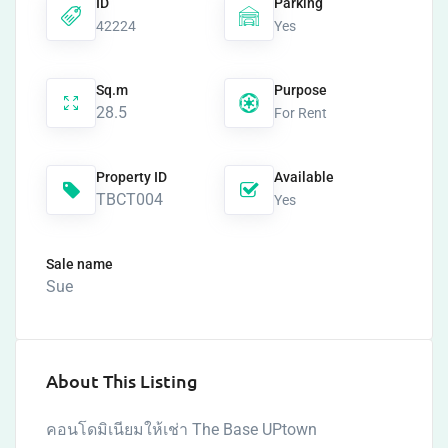
ID
Parking
42224
Yes
Sq.m
Purpose
28.5
For Rent
Property ID
Available
TBCT004
Yes
Sale name
Sue
About This Listing
คอนโดมิเนียมให้เช่า The Base UPtown