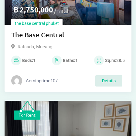
฿
2,750,000
total
the base central phuket
The Base Central
Ratsada
,
Mueang
Beds
1
Baths
1
Sq.m
28.5
Adminprime107
Details
For Rent