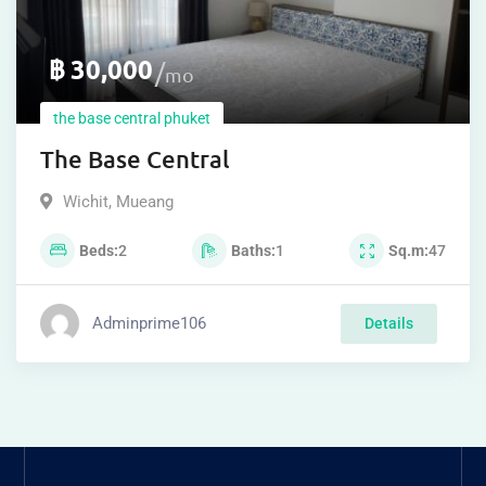
฿
30,000
mo
the base central phuket
The Base Central
Wichit
,
Mueang
Beds
2
Baths
1
Sq.m
47
Adminprime106
Details