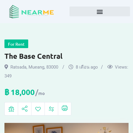
For Rent
The Base Central
Ratsada
,
Mueang
,
83000
8 เดือน ago
Views:
349
฿
18,000
mo