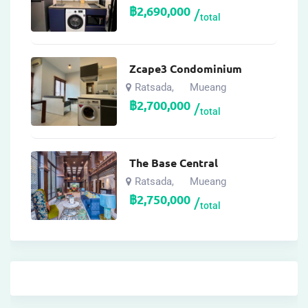
฿
2,690,000
total
Zcape3 Condominium
Ratsada
Mueang
,
฿
2,700,000
total
The Base Central
Ratsada
Mueang
,
฿
2,750,000
total