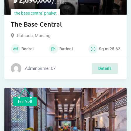
total
the base central phuket
The Base Central
Ratsada
,
Mueang
Beds
1
Baths
1
Sq.m
25.62
Adminprime107
Details
For Sell