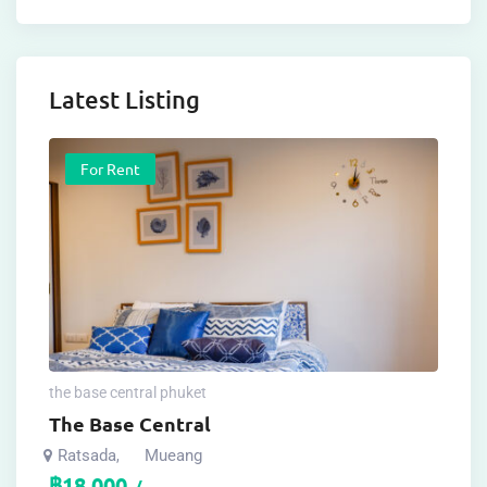
Latest Listing
For Rent
the base central phuket
The Base Central
Ratsada
Mueang
,
฿
18,000