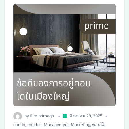
by
film primegb
สิงหาคม 29, 2025
condo
,
condos
,
Management
,
Marketing
,
คอนโด
,