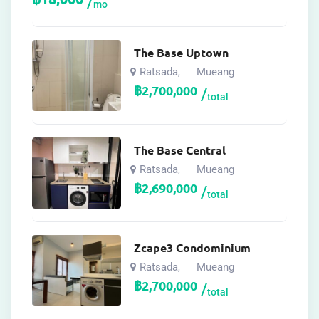
mo
The Base Uptown
Ratsada
Mueang
,
฿
2,700,000
total
The Base Central
Ratsada
Mueang
,
฿
2,690,000
total
Zcape3 Condominium
Ratsada
Mueang
,
฿
2,700,000
total