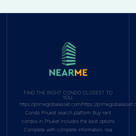
FIND THE RIGHT CONDO CLOSEST TO
YOU.
https://primeglobalasset.com/https://primeglobalasse
Condo Phuket search platform Buy-rent
condos in Phuket Includes the best options
Complete with complete information, real