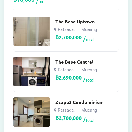
mo
The Base Uptown
Ratsada
Mueang
,
฿
2,700,000
total
The Base Central
Ratsada
Mueang
,
฿
2,690,000
total
Zcape3 Condominium
Ratsada
Mueang
,
฿
2,700,000
total