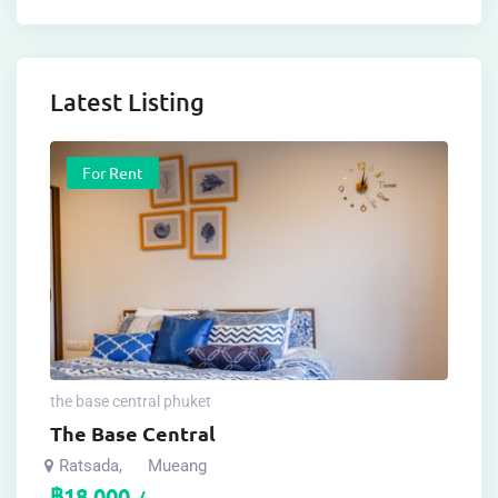
Latest Listing
For Rent
the base central phuket
The Base Central
Ratsada
Mueang
,
฿
18,000