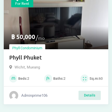
For Rent
฿
50,000
mo
Phyll Condominium
Phyll Phuket
Wichit
,
Mueang
Beds
2
Baths
2
Sq.m
60
Adminprime106
Details