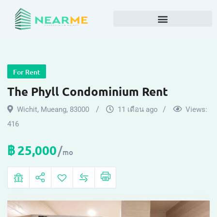
For Rent
The Phyll Condominium Rent
Wichit
,
Mueang
,
83000
11 เดือน ago
Views:
416
฿
25,000
mo