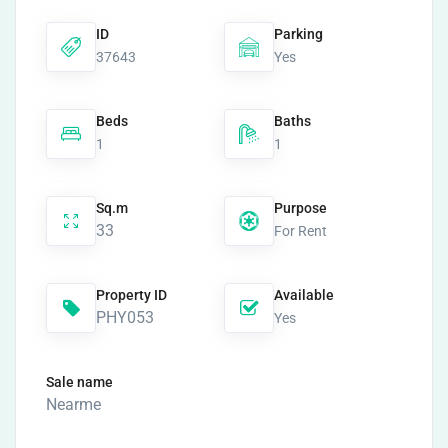
ID
Parking
37643
Yes
Beds
Baths
1
1
Sq.m
Purpose
33
For Rent
Property ID
Available
PHY053
Yes
Sale name
Nearme