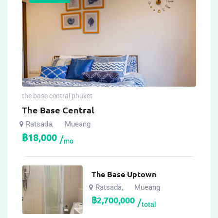
the base central phuket
The Base Central
Ratsada
Mueang
,
฿
18,000
mo
The Base Uptown
Ratsada
Mueang
,
฿
2,700,000
total