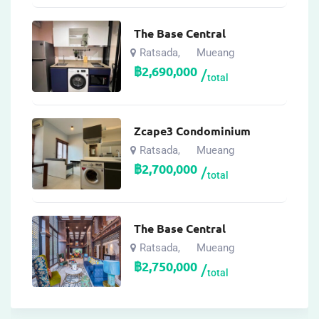
The Base Central
Ratsada
Mueang
,
฿
2,690,000
total
Zcape3 Condominium
Ratsada
Mueang
,
฿
2,700,000
total
The Base Central
Ratsada
Mueang
,
฿
2,750,000
total