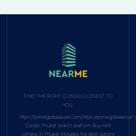
FIND THE RIGHT CONDO CLOSEST TO
YOU.
https://primeglobalasset.com/https://primeglobalasse
Condo Phuket search platform Buy-rent
condos in Phuket Includes the best options