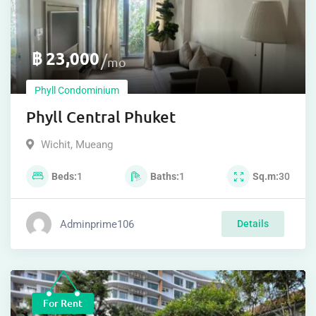
฿
23,000
mo
Phyll Condominium
Phyll Central Phuket
Wichit
,
Mueang
Beds
1
Baths
1
Sq.m
30
Adminprime106
Details
For Rent