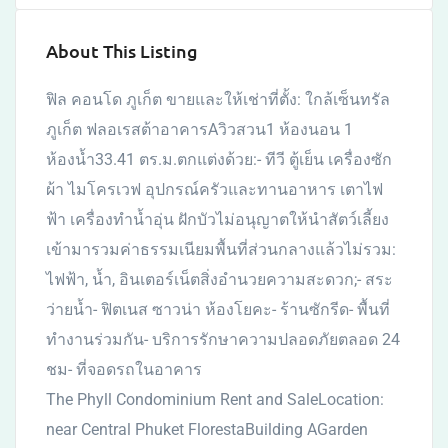
About This Listing
ฟิล คอนโด ภูเก็ต ขายและให้เช่าที่ตั้ง: ใกล้เซ็นทรัล
ภูเก็ต ฟลอเรสต้าอาคารAวิวสวน1 ห้องนอน 1
ห้องน้ำ33.41 ตร.ม.ตกแต่งด้วย:- ทีวี ตู้เย็น เครื่องซัก
ผ้า ไมโครเวฟ อุปกรณ์ครัวและทานอาหาร เตาไฟ
ฟ้า เครื่องทำน้ำอุ่น ฝักบัวไม่อนุญาตให้นำสัตว์เลี้ยง
เข้ามารวมค่าธรรมเนียมพื้นที่ส่วนกลางแล้วไม่รวม:
ไฟฟ้า, น้ำ, อินเตอร์เน็ตสิ่งอำนวยความสะดวก;- สระ
ว่ายน้ำ- ฟิตเนส ซาวน่า ห้องโยคะ- ร้านซักรีด- พื้นที่
ทำงานร่วมกัน- บริการรักษาความปลอดภัยตลอด 24
ชม- ที่จอดรถในอาคาร
The Phyll Condominium Rent and SaleLocation:
near Central Phuket FlorestaBuilding AGarden