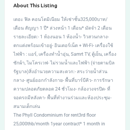
About This Listing
เดอะ ฟิล คอนโดมิเนียม ให้เช่าชั้น325,000บาท/
เดือน สัญญา 1 ปี* ล่วงหน้า 1 เดือน* มัดจำ 2 เดือน
รายละเอียด:- 1 ห้องนอน 1 ห้องน้ำ- วิวสวนกลาง-
ตกแต่งพร้อมเข้าอยู่- อินเตอร์เน็ต + Wi-Fi- เครื่องใช้
ไฟฟ้า : แอร์, เครื่องทำน้ำอุ่น, Samrt TV, ตู้เย็น, เครื่อง
ซักผ้า, ไมโครเวฟ- ไม่รวมน้ำและไฟฟ้า (จ่ายตามบิล
รัฐบาล)สิ่งอำนวยความสะดวก:- สระว่ายน้ำส่วน
กลาง- ศูนย์ออกกำลังกาย- พื้นที่บาร์บีคิว- การรักษา
ความปลอดภัยตลอด 24 ชั่วโมง- กล้องวงจรปิด- ที่
จอดรถมีหลังคา- พื้นที่ทำงานร่วมและห้องประชุม-
สนามเด็กเล่น
The Phyll Condominium for rent3rd floor
25,000thb/month 1year contract* 1 month in