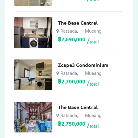
The Base Central
Ratsada
Mueang
,
฿
2,690,000
total
Zcape3 Condominium
Ratsada
Mueang
,
฿
2,700,000
total
The Base Central
Ratsada
Mueang
,
฿
2,750,000
total