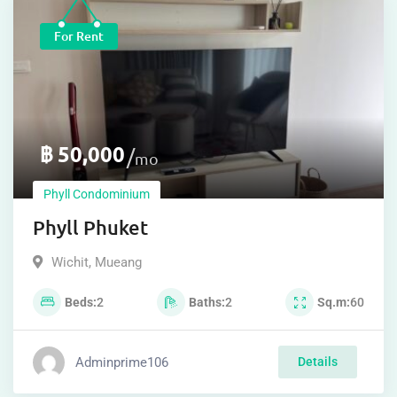
For Rent
฿
50,000
mo
Phyll Condominium
Phyll Phuket
Wichit
,
Mueang
Beds
2
Baths
2
Sq.m
60
Adminprime106
Details