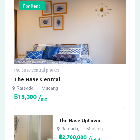
For Rent
the base central phuket
The Base Central
Ratsada
Mueang
,
฿
18,000
mo
The Base Uptown
Ratsada
Mueang
,
฿
2,700,000
total