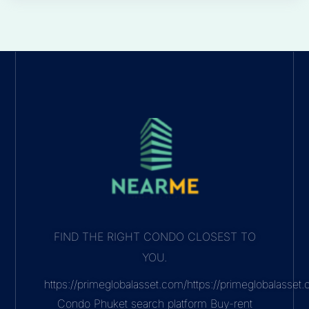
FIND THE RIGHT CONDO CLOSEST TO
YOU.
https://primeglobalasset.com/https://primeglobalasse
Condo Phuket search platform Buy-rent