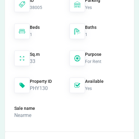
ID
Parking
38005
Yes
Beds
Baths
1
1
Sq.m
Purpose
33
For Rent
Property ID
Available
PHY130
Yes
Sale name
Nearme