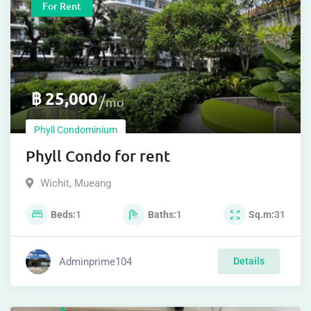
For Rent
฿
25,000
mo
Phyll Condominium
Phyll Condo for rent
Wichit
,
Mueang
Beds
1
Baths
1
Sq.m
31
Adminprime104
Details