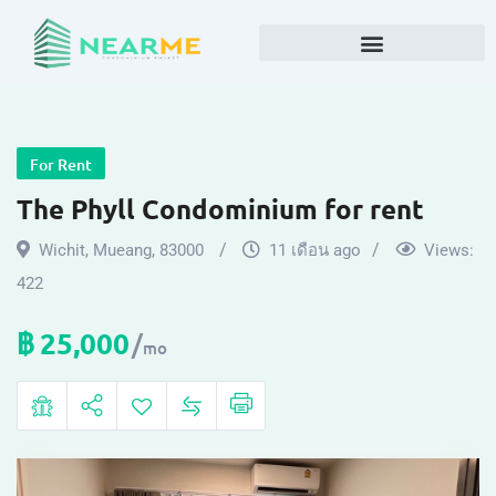
For Rent
The Phyll Condominium for rent
Wichit
,
Mueang
,
83000
11 เดือน ago
Views:
422
฿
25,000
mo