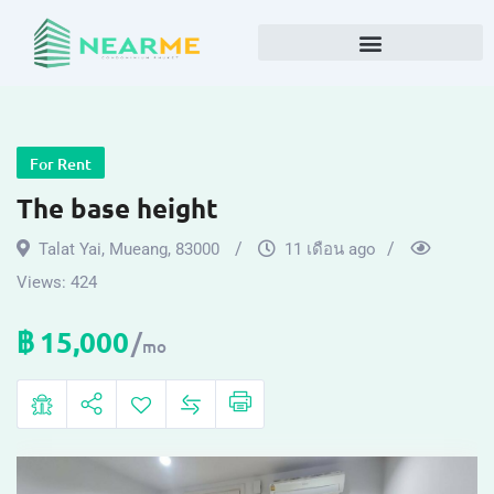
For Rent
The base height
Talat Yai
,
Mueang
,
83000
11 เดือน ago
Views:
424
฿
15,000
mo