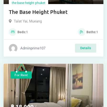
the base height phuket
The Base Height Phuket
Talat Yai
,
Mueang
Beds
1
Baths
1
Adminprime107
Details
For Rent
฿
18,000