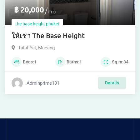
฿
20,000
mo
the base height phuket
ให้เช่า The Base Height
Talat Yai
,
Mueang
Beds
1
Baths
1
Sq.m
34
Adminprime101
Details