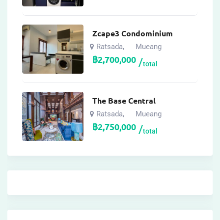
Zcape3 Condominium
Ratsada
Mueang
,
฿
2,700,000
total
The Base Central
Ratsada
Mueang
,
฿
2,750,000
total