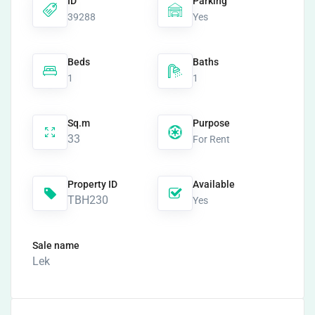
ID
Parking
39288
Yes
Beds
Baths
1
1
Sq.m
Purpose
33
For Rent
Property ID
Available
TBH230
Yes
Sale name
Lek