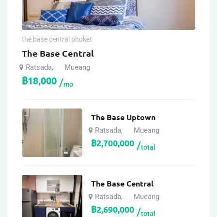
the base central phuket
The Base Central
Ratsada
Mueang
,
฿
18,000
mo
The Base Uptown
Ratsada
Mueang
,
฿
2,700,000
total
The Base Central
Ratsada
Mueang
,
฿
2,690,000
total