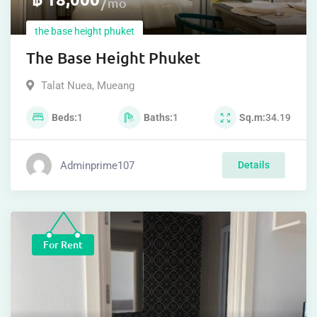
mo
the base height phuket
The Base Height Phuket
Talat Nuea
,
Mueang
Beds
1
Baths
1
Sq.m
34.19
Adminprime107
Details
For Rent