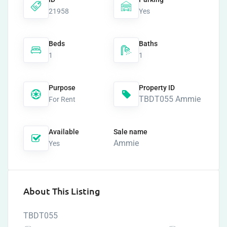
21958
Yes
Beds
Baths
1
1
Purpose
Property ID
TBDT055 Ammie
For Rent
Available
Sale name
Ammie
Yes
About This Listing
TBDT055