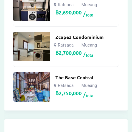
Ratsada
Mueang
,
฿
2,690,000
total
Zcape3 Condominium
Ratsada
Mueang
,
฿
2,700,000
total
The Base Central
Ratsada
Mueang
,
฿
2,750,000
total