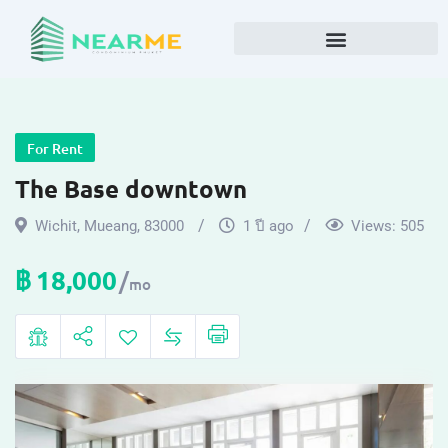
For Rent
The Base downtown
Wichit
,
Mueang
,
83000
1 ปี ago
Views:
505
฿
18,000
mo