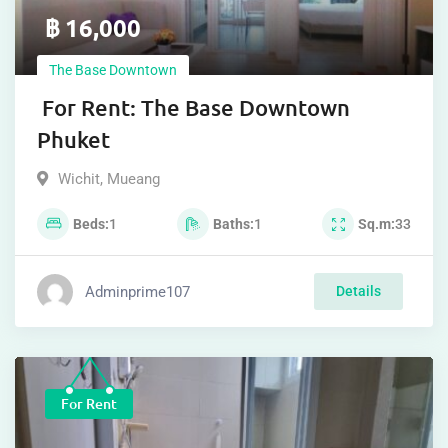
฿
16,000
The Base Downtown
For Rent: The Base Downtown
Phuket
Wichit
,
Mueang
Beds
1
Baths
1
Sq.m
33
Adminprime107
Details
For Rent