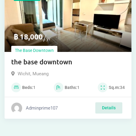
฿
18,000
yr
The Base Downtown
the base downtown
Wichit
,
Mueang
Beds
1
Baths
1
Sq.m
34
Adminprime107
Details