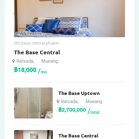
the base central phuket
The Base Central
Ratsada
Mueang
,
฿
18,000
mo
The Base Uptown
Ratsada
Mueang
,
฿
2,700,000
total
The Base Central