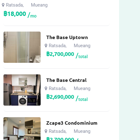
Ratsada
Mueang
,
฿
18,000
mo
The Base Uptown
Ratsada
Mueang
,
฿
2,700,000
total
The Base Central
Ratsada
Mueang
,
฿
2,690,000
total
Zcape3 Condominium
Ratsada
Mueang
,
฿
2,700,000