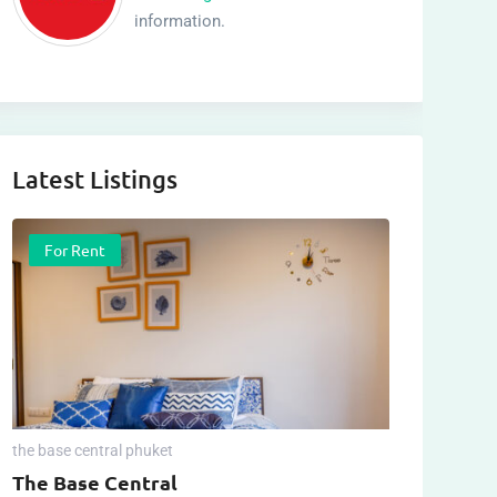
information.
Latest Listings
For Rent
the base central phuket
The Base Central