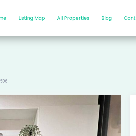
me
Listing Map
All Properties
Blog
Cont
596