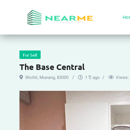
Ho
For Sell
The Base Central
Wichit
,
Mueang
,
83000
1 ปี ago
Views: