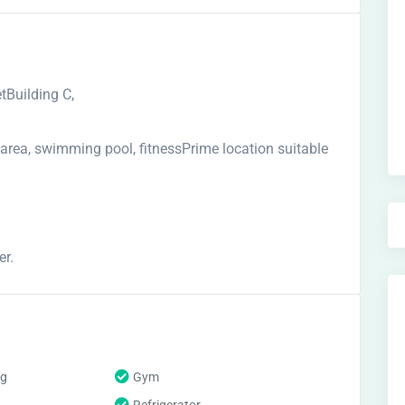
tBuilding C,
 area, swimming pool, fitnessPrime location suitable
er.
ng
Gym