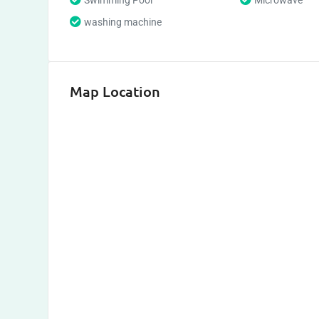
Swimming Pool
Microwave
washing machine
Map Location