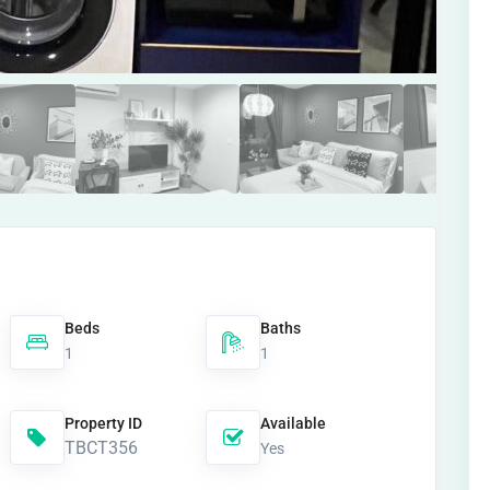
Beds
Baths
1
1
Property ID
Available
TBCT356
Yes