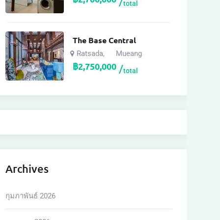
total
The Base Central
Ratsada
Mueang
,
฿
2,750,000
total
Archives
กุมภาพันธ์ 2026