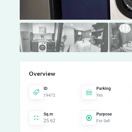
Overview
ID
Parking
19472
Yes
Sq.m
Purpose
25.62
For Sell