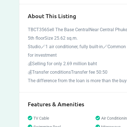
About This Listing
TBCT356Sell The Base CentralNear Central Phuke
5th floorSize 25.62 sq.m.
Studio🪄1 air conditioner, fully built-in🪄Common
for investment
💰Selling for only 2.69 million baht
💰Transfer conditionsTransfer fee 50:50
The difference from the loan is more than the buy
Features & Amenities
TV Cable
Air Conditioni