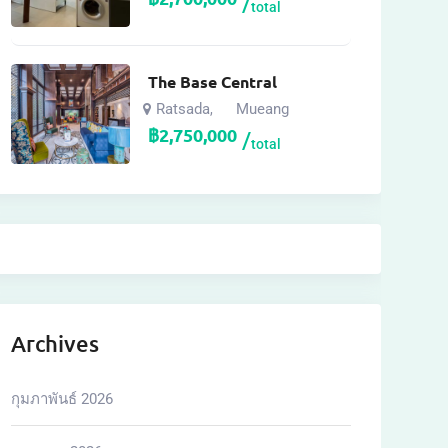
total
The Base Central
Ratsada
Mueang
,
฿
2,750,000
total
Archives
กุมภาพันธ์ 2026