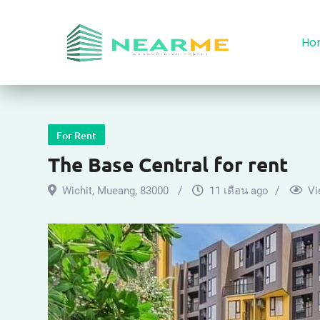
Ho
For Rent
The Base Central for rent
Wichit
,
Mueang
,
83000
11 เดือน ago
Vi