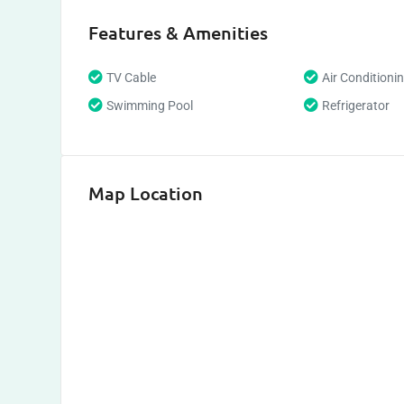
Features & Amenities
TV Cable
Air Conditioni
Swimming Pool
Refrigerator
Map Location