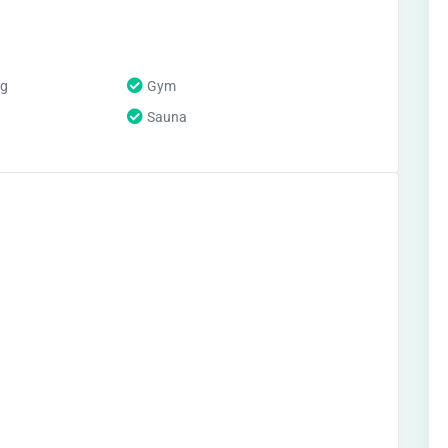
ng
Gym
Sauna