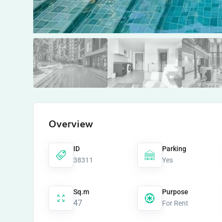
Overview
ID
Parking
38311
Yes
Sq.m
Purpose
47
For Rent