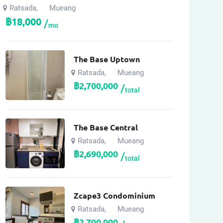
Ratsada
Mueang
,
฿
18,000
mo
The Base Uptown
Ratsada
Mueang
,
฿
2,700,000
total
The Base Central
Ratsada
Mueang
,
฿
2,690,000
total
Zcape3 Condominium
Ratsada
Mueang
,
฿
2,700,000