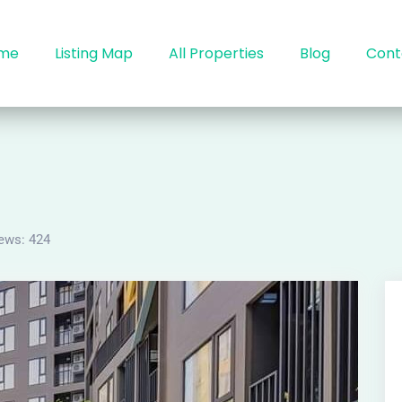
me
Listing Map
All Properties
Blog
Cont
ews:
424