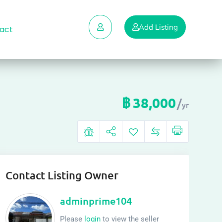
Add Listing
act
฿
38,000
yr
Contact Listing Owner
adminprime104
Please
login
to view the seller