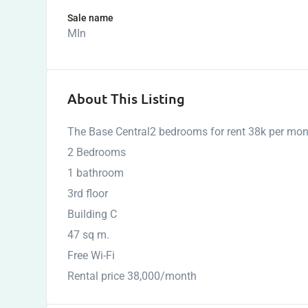
Sale name
MIn
About This Listing
The Base Central2 bedrooms for rent 38k per mo
2 Bedrooms
1 bathroom
3rd floor
Building C
47 sq m.
Free Wi-Fi
Rental price 38,000/month