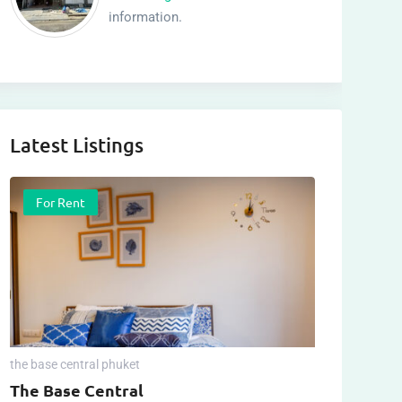
information.
Latest Listings
For Rent
the base central phuket
The Base Central