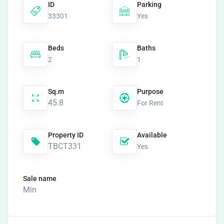
ID
Parking
33301
Yes
Beds
Baths
2
1
Sq.m
Purpose
45.8
For Rent
Property ID
Available
TBCT331
Yes
Sale name
Min