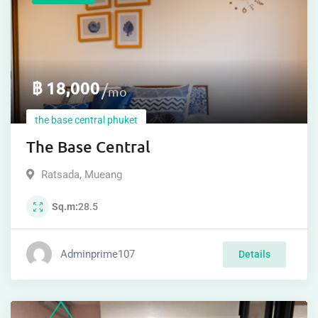
฿
18,000
mo
the base central phuket
The Base Central
Ratsada
,
Mueang
Sq.m
28.5
Adminprime107
Details