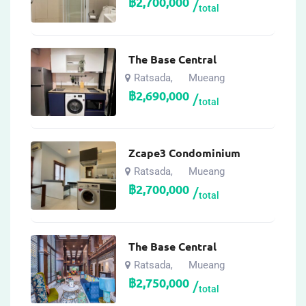
฿
2,700,000
total
The Base Central
Ratsada
Mueang
,
฿
2,690,000
total
Zcape3 Condominium
Ratsada
Mueang
,
฿
2,700,000
total
The Base Central
Ratsada
Mueang
,
฿
2,750,000
total