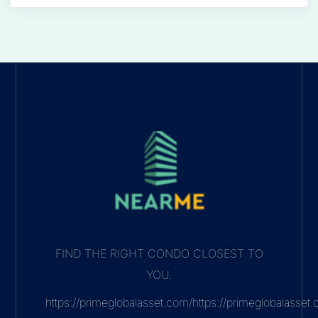
FIND THE RIGHT CONDO CLOSEST TO
YOU.
https://primeglobalasset.com/https://primeglobalasse