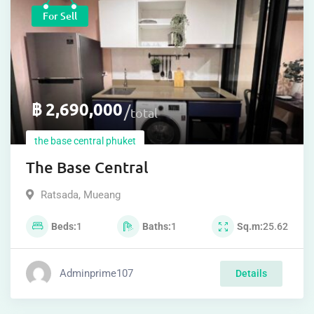
For Sell
฿
2,690,000
total
the base central phuket
The Base Central
Ratsada
,
Mueang
Beds
1
Baths
1
Sq.m
25.62
Adminprime107
Details