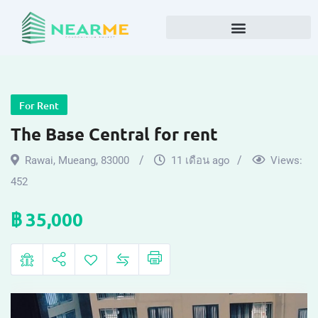
For Rent
The Base Central for rent
Rawai
,
Mueang
,
83000
11 เดือน ago
Views:
452
฿
35,000