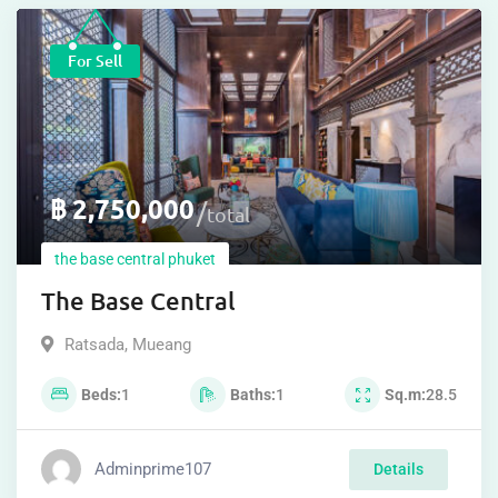
For Sell
฿
2,750,000
total
the base central phuket
The Base Central
Ratsada
,
Mueang
Beds
1
Baths
1
Sq.m
28.5
Adminprime107
Details