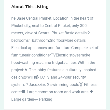
About This Listing
he Base Central Phuket. Location in the heart of
Phuket city, next to Central Phuket, only 300
meters, view of Central Phuket.Basic details:2
bedrooms1 bathroom2nd floorMore details
Electrical appliances and furniture:Complete set of
furnitureair conditionerTVElectric stovesmoke
hoodwashing machine fridgefacilities Within the
project:🌟 The lobby features a culturally inspired
design.🌐 WIFI📹 CCTV and 24-hour security
system🛁 Jacuzzi🏊 2 swimming pools🏋️ Fitness
center🏢 Large common room and work area.🌳
Large garden🚗 Parking