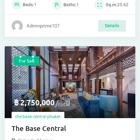
Beds
1
Baths
1
Sq.m
25.62
Adminprime107
Details
For Sell
฿
2,750,000
total
the base central phuket
The Base Central