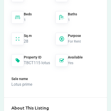
Beds
Baths
1
1
Sq.m
Purpose
28
For Rent
Property ID
Available
TBCT115 lotus
Yes
Sale name
Lotus prime
About This Listing