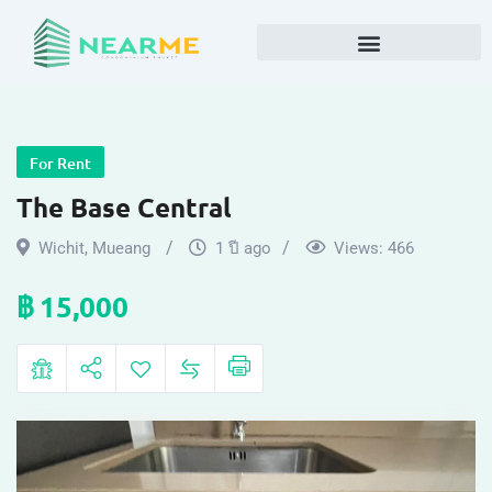
For Rent
The Base Central
Wichit
,
Mueang
1 ปี ago
Views:
466
฿
15,000