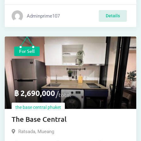
Adminprime107
Details
For Sell
฿
2,690,000
total
the base central phuket
The Base Central
Ratsada
,
Mueang