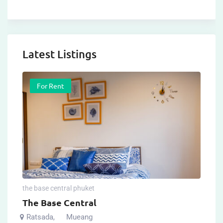
Latest Listings
For Rent
the base central phuket
The Base Central
Ratsada
Mueang
,