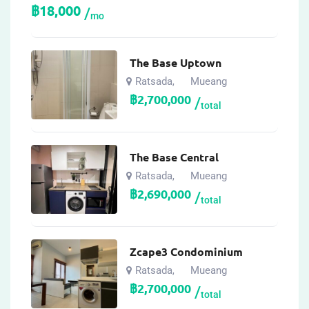
฿
18,000
mo
The Base Uptown
Ratsada
Mueang
,
฿
2,700,000
total
The Base Central
Ratsada
Mueang
,
฿
2,690,000
total
Zcape3 Condominium
Ratsada
Mueang
,
฿
2,700,000
total