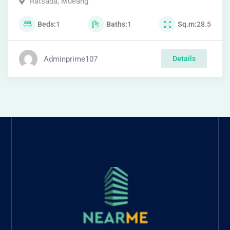
Ratsada
,
Mueang
Beds
1
Baths
1
Sq.m
28.5
Adminprime107
Details