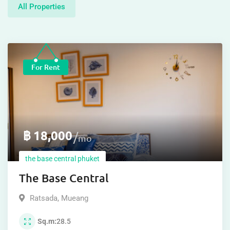
All Properties
For Rent
฿
18,000
mo
the base central phuket
The Base Central
Ratsada
,
Mueang
Sq.m
28.5