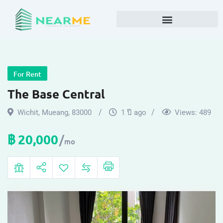
For Rent
The Base Central
Wichit
,
Mueang
,
83000
1 ปี ago
Views:
489
฿
20,000
mo