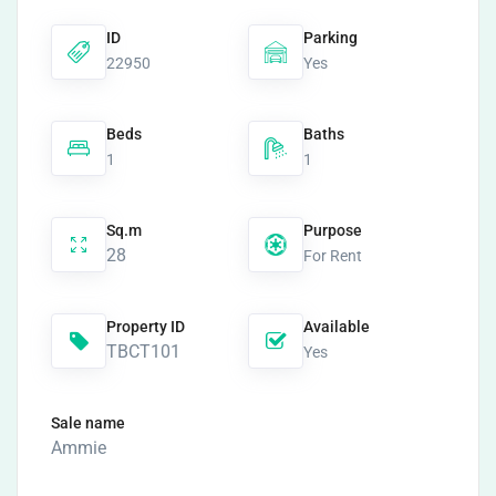
ID
Parking
22950
Yes
Beds
Baths
1
1
Sq.m
Purpose
28
For Rent
Property ID
Available
TBCT101
Yes
Sale name
Ammie