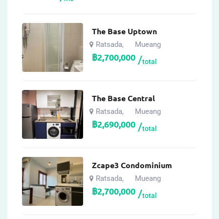
The Base Uptown
Ratsada
Mueang
,
฿
2,700,000
total
The Base Central
Ratsada
Mueang
,
฿
2,690,000
total
Zcape3 Condominium
Ratsada
Mueang
,
฿
2,700,000
total