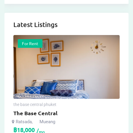
Latest Listings
For Rent
the base central phuket
The Base Central
Ratsada
Mueang
,
฿
18,000
mo