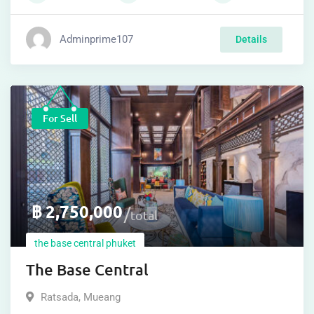
Adminprime107
Details
For Sell
฿
2,750,000
total
the base central phuket
The Base Central
Ratsada
,
Mueang