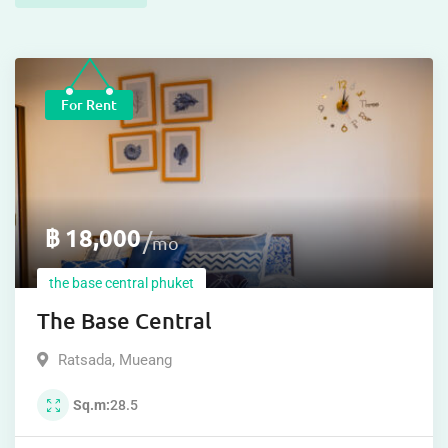
For Rent
฿
18,000
mo
the base central phuket
The Base Central
Ratsada
,
Mueang
Sq.m
28.5