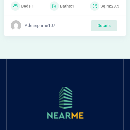
Beds
1
Baths
1
Sq.m
28.5
Adminprime107
Details