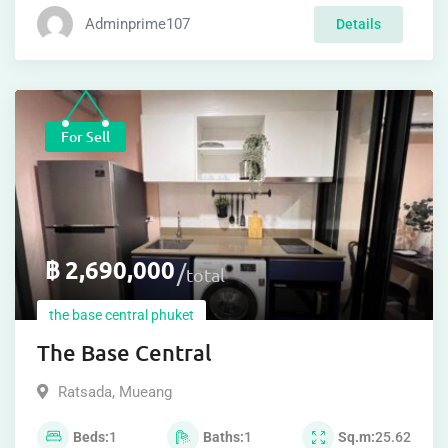
Adminprime107
Details
For Sell
฿
2,690,000
total
the base central phuket
The Base Central
Ratsada
,
Mueang
Beds
1
Baths
1
Sq.m
25.62