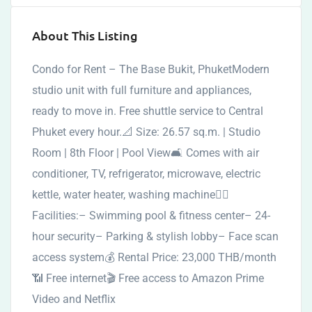
About This Listing
Condo for Rent – The Base Bukit, PhuketModern
studio unit with full furniture and appliances,
ready to move in. Free shuttle service to Central
Phuket every hour.📐 Size: 26.57 sq.m. | Studio
Room | 8th Floor | Pool View🛋️ Comes with air
conditioner, TV, refrigerator, microwave, electric
kettle, water heater, washing machine🏊‍♀️
Facilities:– Swimming pool & fitness center– 24-
hour security– Parking & stylish lobby– Face scan
access system💰 Rental Price: 23,000 THB/month
📶 Free internet🎬 Free access to Amazon Prime
Video and Netflix