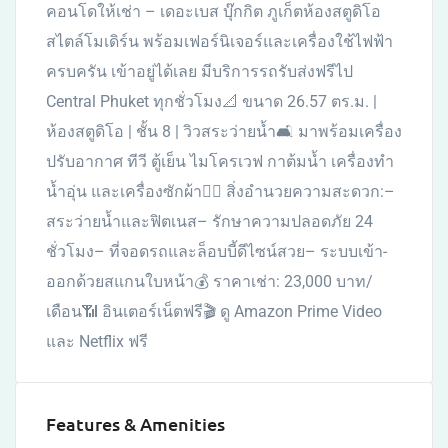
คอนโดให้เช่า – เดอะเบส บุ๊กกิต ภูเก็ตห้องสตูดิโอ
สไตล์โมเดิร์น พร้อมเฟอร์นิเจอร์และเครื่องใช้ไฟฟ้า
ครบครัน เข้าอยู่ได้เลย มีบริการรถรับส่งฟรีไป
Central Phuket ทุกชั่วโมง📐 ขนาด 26.57 ตร.ม. |
ห้องสตูดิโอ | ชั้น 8 | วิวสระว่ายน้ำ🛋️ มาพร้อมเครื่อง
ปรับอากาศ ทีวี ตู้เย็น ไมโครเวฟ กาต้มน้ำ เครื่องทำ
น้ำอุ่น และเครื่องซักผ้า🏊‍♀️ สิ่งอำนวยความสะดวก:–
สระว่ายน้ำและฟิตเนส– รักษาความปลอดภัย 24
ชั่วโมง– ที่จอดรถและล็อบบี้ดีไซน์สวย– ระบบเข้า-
ออกด้วยสแกนใบหน้า💰 ราคาเช่า: 23,000 บาท/
เดือน📶 อินเตอร์เน็ตฟรี🎬 ดู Amazon Prime Video
และ Netflix ฟรี
Features & Amenities