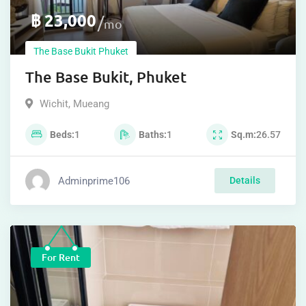
฿
23,000
mo
The Base Bukit Phuket
The Base Bukit, Phuket
Wichit
,
Mueang
Beds
1
Baths
1
Sq.m
26.57
Adminprime106
Details
For Rent