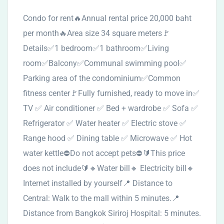
Condo for rent🔥Annual rental price 20,000 baht
per month🔥Area size 34 square meters🚩
Details✅1 bedroom✅1 bathroom✅Living
room✅Balcony✅Communal swimming pool✅
Parking area of the condominium✅Common
fitness center🚩Fully furnished, ready to move in✅
TV ✅ Air conditioner ✅ Bed + wardrobe ✅ Sofa ✅
Refrigerator ✅ Water heater ✅ Electric stove ✅
Range hood ✅ Dining table ✅ Microwave ✅ Hot
water kettle⛔️Do not accept pets⛔️🔰This price
does not include🔰🔸Water bill🔸 Electricity bill🔸
Internet installed by yourself📍 Distance to
Central: Walk to the mall within 5 minutes.📍
Distance from Bangkok Siriroj Hospital: 5 minutes.