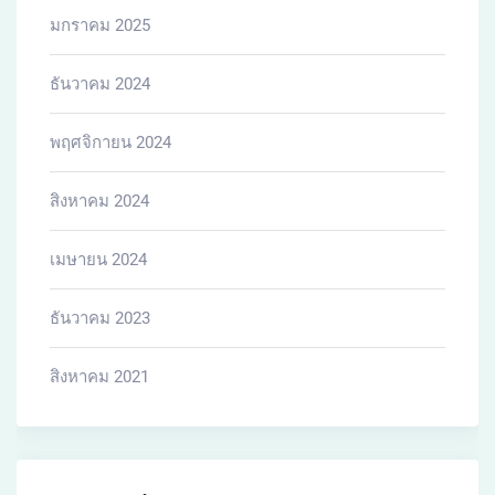
Building
condo
condos
Education
Entertainment
Estate
Investing
Management