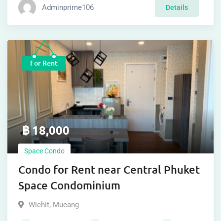
Adminprime107
Details
For Rent
฿
20,000
mo
Space Condo
Space Condo
Wichit
,
Mueang