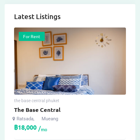
Latest Listings
For Rent
the base central phuket
The Base Central
Ratsada
Mueang
,
฿
18,000
mo