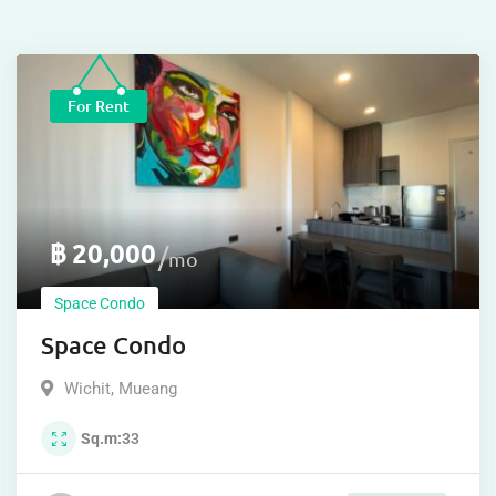
For Rent
฿
18,000
Space Condo
Condo for Rent near Central Phuket
Space Condominium
Wichit
,
Mueang
Beds
1
Baths
1
Sq.m
33