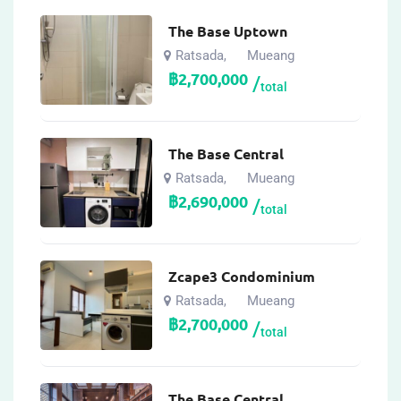
The Base Uptown
Ratsada
Mueang
,
฿
2,700,000
total
The Base Central
Ratsada
Mueang
,
฿
2,690,000
total
Zcape3 Condominium
Ratsada
Mueang
,
฿
2,700,000
total
The Base Central