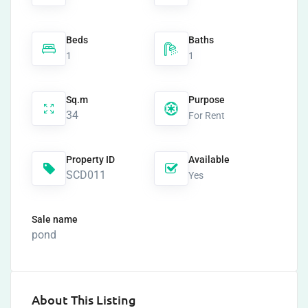
Beds
Baths
1
1
Sq.m
Purpose
34
For Rent
Property ID
Available
SCD011
Yes
Sale name
pond
About This Listing