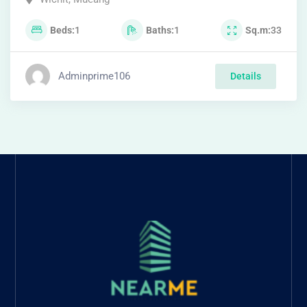
FIND THE RIGHT CONDO CLOSEST TO
YOU.
https://primeglobalasset.com/https://primeglobalasse
Condo Phuket search platform Buy-rent
condos in Phuket Includes the best options
Complete with complete information, real
reviews, updated with new items every day.
Consulting services from experts Find your
dream condo easily here! 🚀
CONTACT INFORMATION
Phone: +6682-791-9789