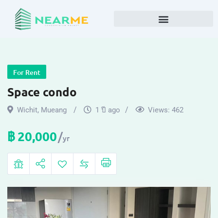
For Rent
Space condo
Wichit
,
Mueang
1 ปี ago
Views:
462
฿
20,000
yr