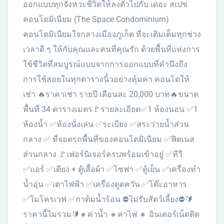
ออกแบบทุกจังหวะชีวิตให้ลงตัวไปกับ เดอะ สเปซ
คอนโดมิเนียม (The Space Condominium)
คอนโดมิเนียมใจกลางเมืองภูเก็ต ที่จะเติมเต็มทุกช่วง
เวลาดี ๆ ให้กับคุณและคนที่คุณรัก ด้วยพื้นที่แห่งการ
ใช้ชีวิตที่สมบูรณ์แบบจากการออกแบบที่คำนึงถึง
การใช้สอยในทุกตารางนิ้วอย่างคุ้มค่า คอนโดให้
เช่า 🔥ราคาเช่า รายปี เดือนละ 20,000 บาท🔥ขนาด
พื้นที่ 34 ตารางเมตร🚩รายละเอียด✅1 ห้องนอน ✅1
ห้องน้ำ ✅ห้องนั่งเล่น ✅ระเบียง ✅สระว่ายน้ำส่วน
กลาง ✅ ที่จอดรถพื้นที่ของคอนโดมิเนียม ✅ฟิตเนส
ส่วนกลาง 🚩เฟอร์นิเจอร์ครบพร้อมเข้าอยู่ ✅ทีวี
✅แอร์ ✅เตียง + ตู้เสื้อผ้า ✅โซฟา ✅ตู้เย็น ✅เครื่องทำ
น้ำอุ่น ✅เตาไฟฟ้า ✅เครื่องดูดควัน ✅โต๊ะอาหาร
✅ไมโครเวฟ ✅กาต้มน้ำร้อน ⛔️ไม่รับสัตว์เลี้ยง⛔️🔰
ราคานี้ไม่รวม🔰🔸ค่าน้ำ 🔸ค่าไฟ 🔸 อินเตอร์เน็ตติด