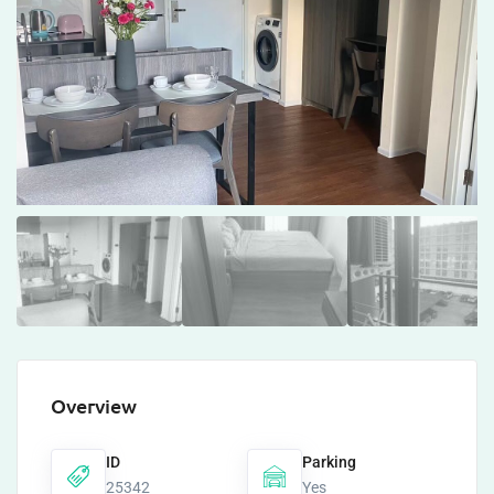
Overview
ID
Parking
25342
Yes