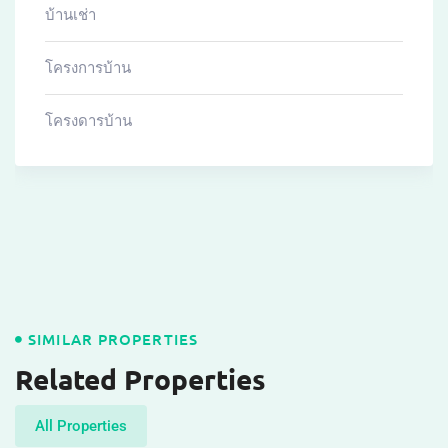
For Rent
฿
20,000
mo
Space Condo
Space Condo
Wichit
,
Mueang
Sq.m
33
Adminprime106
Details