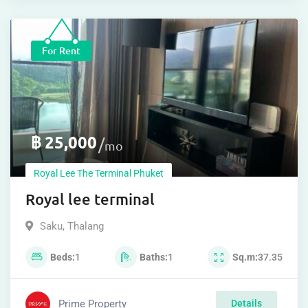
For Rent
฿
25,000
mo
Royal Lee The Terminal Phuket
Royal lee terminal
Saku
,
Thalang
Beds
1
Baths
1
Sq.m
37.35
Prime Property
Details