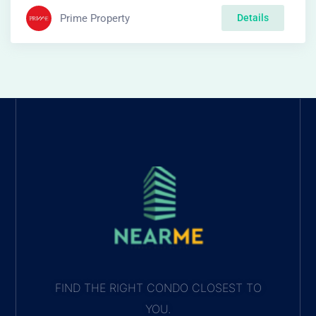
Prime Property
Details
FIND THE RIGHT CONDO CLOSEST TO
YOU.