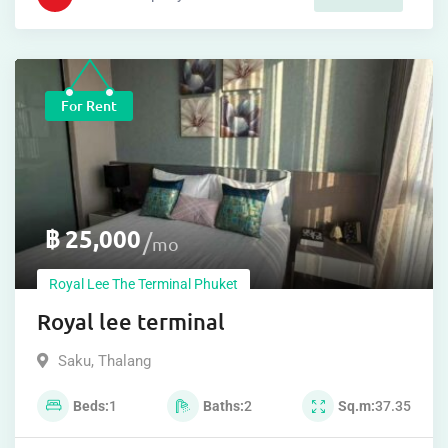
For Rent
฿
25,000
mo
Royal Lee The Terminal Phuket
Royal lee terminal
Saku
,
Thalang
Beds
1
Baths
2
Sq.m
37.35