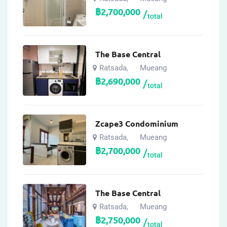
฿
2,700,000
total
The Base Central
Ratsada
Mueang
,
฿
2,690,000
total
Zcape3 Condominium
Ratsada
Mueang
,
฿
2,700,000
total
The Base Central
Ratsada
Mueang
,
฿
2,750,000
total