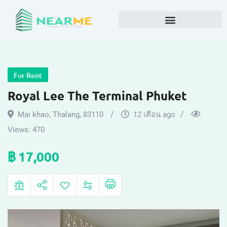
For Rent
Royal Lee The Terminal Phuket
Mai khao
,
Thalang
,
83110
12 เดือน ago
Views:
470
฿
17,000