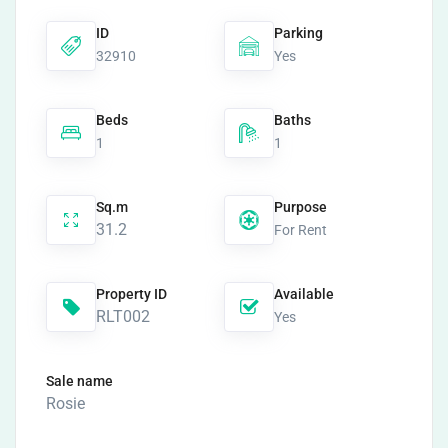
ID
Parking
32910
Yes
Beds
Baths
1
1
Sq.m
Purpose
31.2
For Rent
Property ID
Available
RLT002
Yes
Sale name
Rosie