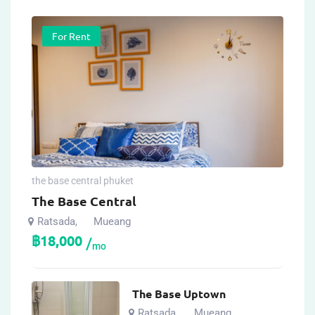
For Rent
the base central phuket
The Base Central
Ratsada
Mueang
,
฿
18,000
mo
The Base Uptown
Ratsada
Mueang
,