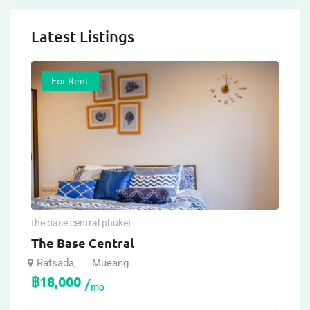
Latest Listings
For Rent
the base central phuket
The Base Central
Ratsada
Mueang
,
฿
18,000
mo