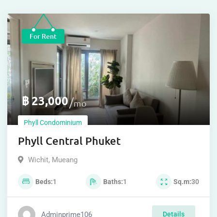
For Rent
฿
23,000
mo
Phyll Condominium
Phyll Central Phuket
Wichit
,
Mueang
Beds
1
Baths
1
Sq.m
30
Adminprime106
Details