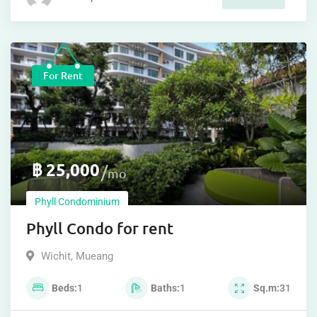
For Rent
฿
25,000
mo
Phyll Condominium
Phyll Condo for rent
Wichit
,
Mueang
Beds
1
Baths
1
Sq.m
31