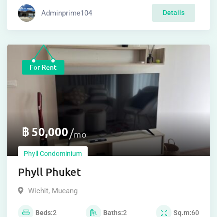
Adminprime104
Details
For Rent
฿
50,000
mo
Phyll Condominium
Phyll Phuket
Wichit
,
Mueang
Beds
2
Baths
2
Sq.m
60