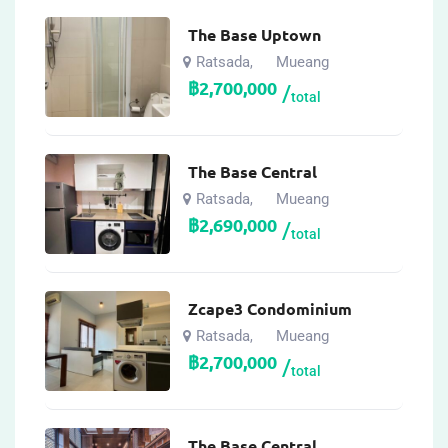
The Base Uptown
Ratsada
Mueang
,
฿
2,700,000
total
The Base Central
Ratsada
Mueang
,
฿
2,690,000
total
Zcape3 Condominium
Ratsada
Mueang
,
฿
2,700,000
total
The Base Central