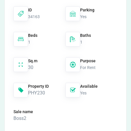
ID
Parking
34163
Yes
Beds
Baths
1
1
Sq.m
Purpose
30
For Rent
Property ID
Available
PHY230
Yes
Sale name
Boss2