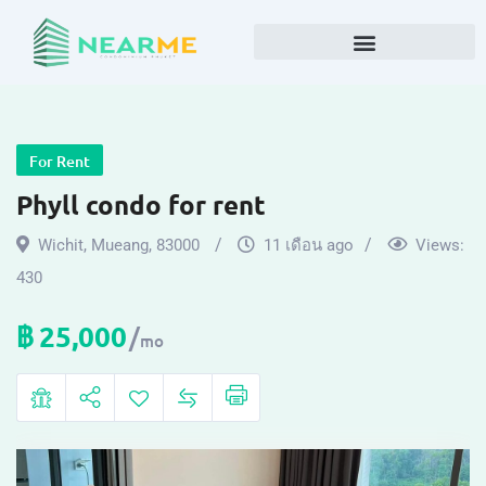
For Rent
Phyll condo for rent
Wichit
,
Mueang
,
83000
11 เดือน ago
Views:
430
฿
25,000
mo