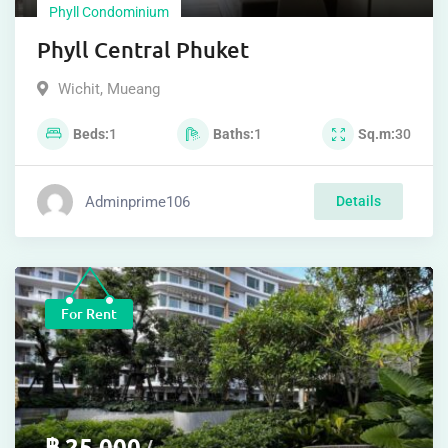
Phyll Condominium
Phyll Central Phuket
Wichit
,
Mueang
Beds
1
Baths
1
Sq.m
30
Adminprime106
Details
For Rent
฿
25,000