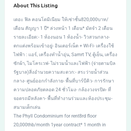
About This Listing
เดอะ ฟิล คอนโดมิเนียม ให้เช่าชั้น820,000บาท/
เดือน สัญญา 1 ปี* ล่วงหน้า 1 เดือน* มัดจำ 2 เดือน
รายละเอียด:- 1 ห้องนอน 1 ห้องน้ำ- วิวสวนกลาง-
ตกแต่งพร้อมเข้าอยู่- อินเตอร์เน็ต + Wi-Fi- เครื่องใช้
ไฟฟ้า : แอร์, เครื่องทำน้ำอุ่น, Samrt TV, ตู้เย็น, เครื่อง
ซักผ้า, ไมโครเวฟ- ไม่รวมน้ำและไฟฟ้า (จ่ายตามบิล
รัฐบาล)สิ่งอำนวยความสะดวก:- สระว่ายน้ำส่วน
กลาง- ศูนย์ออกกำลังกาย- พื้นที่บาร์บีคิว- การรักษา
ความปลอดภัยตลอด 24 ชั่วโมง- กล้องวงจรปิด- ที่
จอดรถมีหลังคา- พื้นที่ทำงานร่วมและห้องประชุม-
สนามเด็กเล่น
The Phyll Condominium for rent8rd floor
20,000thb/month 1year contract* 1 month in