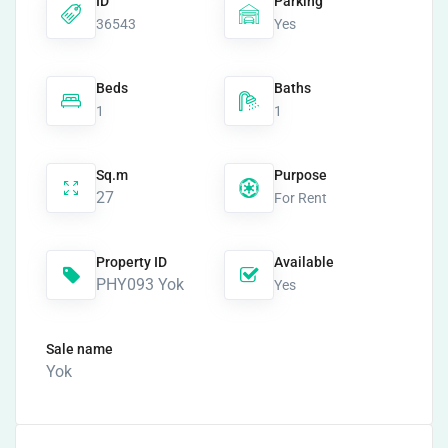
ID
Parking
36543
Yes
Beds
Baths
1
1
Sq.m
Purpose
27
For Rent
Property ID
Available
PHY093 Yok
Yes
Sale name
Yok