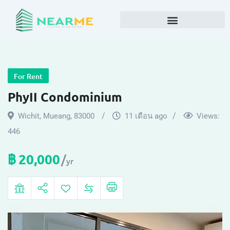
For Rent
PhyII Condominium
Wichit
,
Mueang
,
83000
11 เดือน ago
Views:
446
฿
20,000
yr