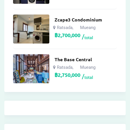
Zcape3 Condominium
Ratsada
Mueang
,
฿
2,700,000
total
The Base Central
Ratsada
Mueang
,
฿
2,750,000
total