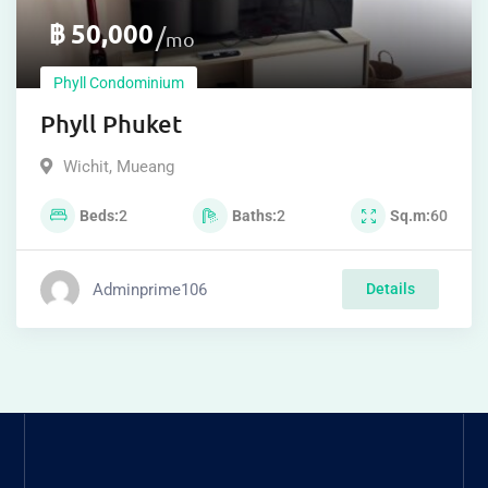
฿
50,000
mo
Phyll Condominium
Phyll Phuket
Wichit
,
Mueang
Beds
2
Baths
2
Sq.m
60
Adminprime106
Details