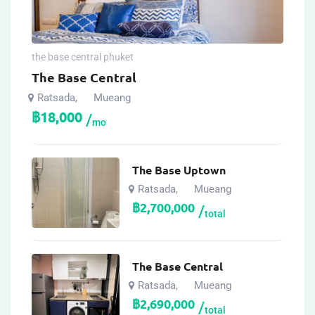
the base central phuket
The Base Central
Ratsada
Mueang
,
฿
18,000
mo
The Base Uptown
Ratsada
Mueang
,
฿
2,700,000
total
The Base Central
Ratsada
Mueang
,
฿
2,690,000
total