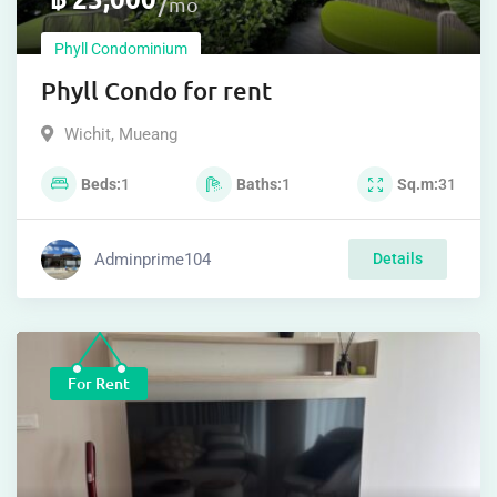
mo
Phyll Condominium
Phyll Condo for rent
Wichit
,
Mueang
Beds
1
Baths
1
Sq.m
31
Adminprime104
Details
For Rent