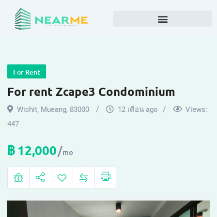
For Rent
For rent Zcape3 Condominium
Wichit
,
Mueang
,
83000
12 เดือน ago
Views:
447
฿
12,000
mo