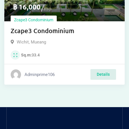
฿
16,000
mo
Zcape3 Condominium
Zcape3 Condominium
Wichit
,
Mueang
Sq.m
33.4
Adminprime106
Details