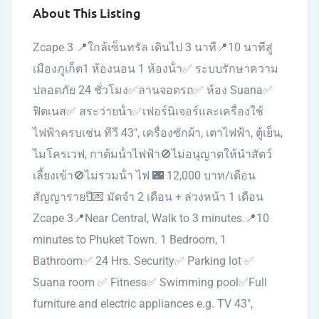
About This Listing
Zcape 3 📍ใกล้เซ็นทรัล เดินไป 3 นาที📍10 นาทีสู่
เมืองภูเก็ต1 ห้องนอน 1 ห้องน้ํา✅ ระบบรักษาความ
ปลอดภัย 24 ชั่วโมง✅ลานจอดรถ✅ ห้อง Suana✅
ฟิตเนส✅ สระว่ายน้ํา✅เฟอร์นิเจอร์และเครื่องใช้
ไฟฟ้าครบเช่น ทีวี 43″, เครื่องซักผ้า, เตาไฟฟ้า, ตู้เย็น,
ไมโครเวฟ, กาต้มน้ําไฟฟ้า🚫ไม่อนุญาตให้นําสัตว์
เลี้ยงเข้า🚫ไม่รวมน้ํา ไฟ 🌃 12,000 บาท/เดือน
สัญญารายปี💌 มัดจํา 2 เดือน + ล่วงหน้า 1 เดือน
Zcape 3📍Near Central, Walk to 3 minutes.📍10
minutes to Phuket Town. 1 Bedroom, 1
Bathroom✅ 24 Hrs. Security✅ Parking lot ✅
Suana room ✅ Fitness✅ Swimming pool✅Full
furniture and electric appliances e.g. TV 43″,