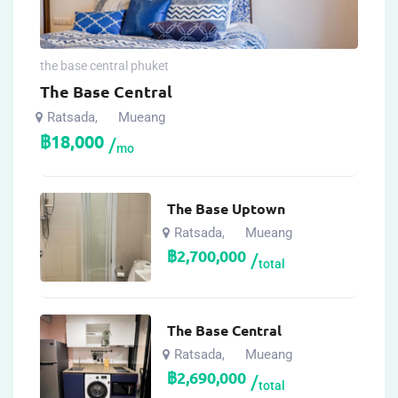
the base central phuket
The Base Central
Ratsada
Mueang
,
฿
18,000
mo
The Base Uptown
Ratsada
Mueang
,
฿
2,700,000
total
The Base Central
Ratsada
Mueang
,
฿
2,690,000
total