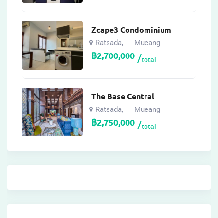
Zcape3 Condominium
Ratsada
Mueang
,
฿
2,700,000
total
The Base Central
Ratsada
Mueang
,
฿
2,750,000
total