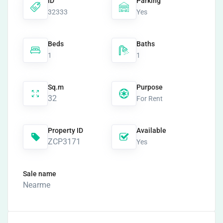
ID
Parking
32333
Yes
Beds
Baths
1
1
Sq.m
Purpose
32
For Rent
Property ID
Available
ZCP3171
Yes
Sale name
Nearme