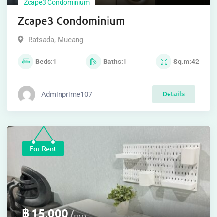
Zcape3 Condominium
Zcape3 Condominium
Ratsada
,
Mueang
Beds
1
Baths
1
Sq.m
42
Adminprime107
Details
For Rent
฿
15,000
mo