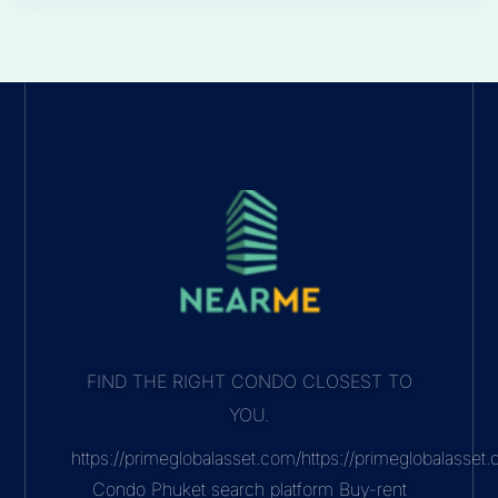
FIND THE RIGHT CONDO CLOSEST TO
YOU.
https://primeglobalasset.com/https://primeglobalasse
Condo Phuket search platform Buy-rent