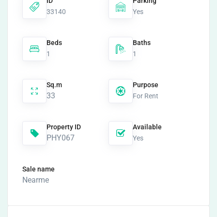
ID
Parking
33140
Yes
Beds
Baths
1
1
Sq.m
Purpose
33
For Rent
Property ID
Available
PHY067
Yes
Sale name
Nearme