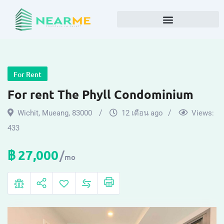
For Rent
For rent The Phyll Condominium
Wichit
,
Mueang
,
83000
12 เดือน ago
Views:
433
฿
27,000
mo