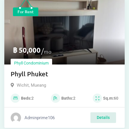
For Rent
฿
50,000
mo
Phyll Condominium
Phyll Phuket
Wichit
,
Mueang
Beds
2
Baths
2
Sq.m
60
Adminprime106
Details