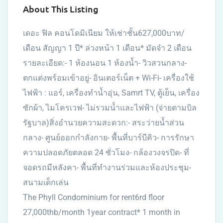
About This Listing
เดอะ ฟิล คอนโดมิเนียม ให้เช่าชั้น627,000บาท/
เดือน สัญญา 1 ปี* ล่วงหน้า 1 เดือน* มัดจำ 2 เดือน
รายละเอียด:- 1 ห้องนอน 1 ห้องน้ำ- วิวสวนกลาง-
ตกแต่งพร้อมเข้าอยู่- อินเตอร์เน็ต + Wi-Fi- เครื่องใช้
ไฟฟ้า : แอร์, เครื่องทำน้ำอุ่น, Samrt TV, ตู้เย็น, เครื่อง
ซักผ้า, ไมโครเวฟ- ไม่รวมน้ำและไฟฟ้า (จ่ายตามบิล
รัฐบาล)สิ่งอำนวยความสะดวก:- สระว่ายน้ำส่วน
กลาง- ศูนย์ออกกำลังกาย- พื้นที่บาร์บีคิว- การรักษา
ความปลอดภัยตลอด 24 ชั่วโมง- กล้องวงจรปิด- ที่
จอดรถมีหลังคา- พื้นที่ทำงานร่วมและห้องประชุม-
สนามเด็กเล่น
The Phyll Condominium for rent6rd floor
27,000thb/month 1year contract* 1 month in