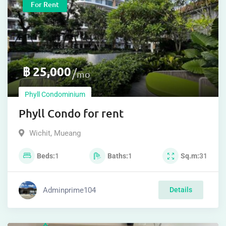
For Rent
฿
25,000
mo
Phyll Condominium
Phyll Condo for rent
Wichit
,
Mueang
Beds
1
Baths
1
Sq.m
31
Adminprime104
Details