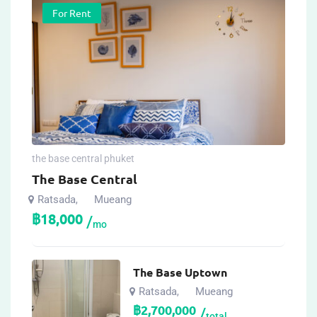
For Rent
the base central phuket
The Base Central
Ratsada
Mueang
,
฿
18,000
mo
The Base Uptown
Ratsada
Mueang
,
฿
2,700,000
total