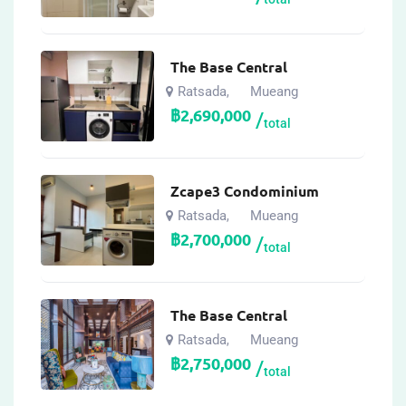
The Base Central
Ratsada
Mueang
,
฿
2,690,000
total
Zcape3 Condominium
Ratsada
Mueang
,
฿
2,700,000
total
The Base Central
Ratsada
Mueang
,
฿
2,750,000
total