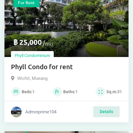
For Rent
฿
25,000
mo
Phyll Condominium
Phyll Condo for rent
Wichit
,
Mueang
Beds
1
Baths
1
Sq.m
31
Adminprime104
Details