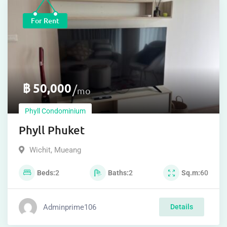
For Rent
฿
50,000
mo
Phyll Condominium
Phyll Phuket
Wichit
,
Mueang
Beds
2
Baths
2
Sq.m
60
Adminprime106
Details