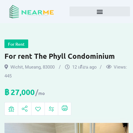
For Rent
For rent The Phyll Condominium
Wichit
,
Mueang
,
83000
12 เดือน ago
Views:
445
฿
27,000
mo