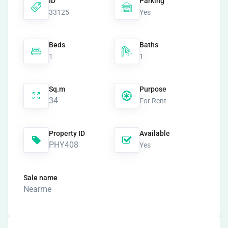
ID
Parking
33125
Yes
Beds
Baths
1
1
Sq.m
Purpose
34
For Rent
Property ID
Available
PHY408
Yes
Sale name
Nearme