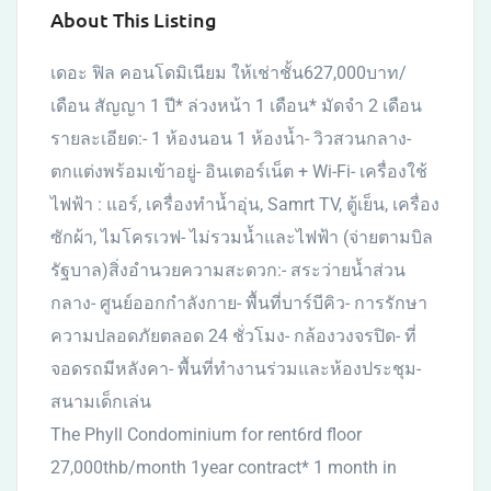
About This Listing
เดอะ ฟิล คอนโดมิเนียม ให้เช่าชั้น627,000บาท/
เดือน สัญญา 1 ปี* ล่วงหน้า 1 เดือน* มัดจำ 2 เดือน
รายละเอียด:- 1 ห้องนอน 1 ห้องน้ำ- วิวสวนกลาง-
ตกแต่งพร้อมเข้าอยู่- อินเตอร์เน็ต + Wi-Fi- เครื่องใช้
ไฟฟ้า : แอร์, เครื่องทำน้ำอุ่น, Samrt TV, ตู้เย็น, เครื่อง
ซักผ้า, ไมโครเวฟ- ไม่รวมน้ำและไฟฟ้า (จ่ายตามบิล
รัฐบาล)สิ่งอำนวยความสะดวก:- สระว่ายน้ำส่วน
กลาง- ศูนย์ออกกำลังกาย- พื้นที่บาร์บีคิว- การรักษา
ความปลอดภัยตลอด 24 ชั่วโมง- กล้องวงจรปิด- ที่
จอดรถมีหลังคา- พื้นที่ทำงานร่วมและห้องประชุม-
สนามเด็กเล่น
The Phyll Condominium for rent6rd floor
27,000thb/month 1year contract* 1 month in