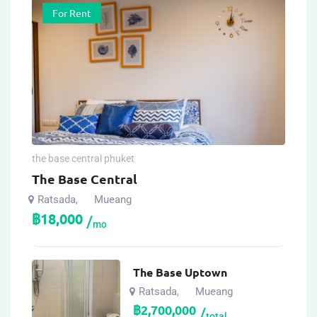
For Rent
the base central phuket
The Base Central
Ratsada
Mueang
,
฿
18,000
mo
The Base Uptown
Ratsada
Mueang
,
฿
2,700,000
total