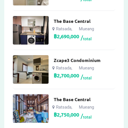
The Base Central
Ratsada
Mueang
,
฿
2,690,000
total
Zcape3 Condominium
Ratsada
Mueang
,
฿
2,700,000
total
The Base Central
Ratsada
Mueang
,
฿
2,750,000
total