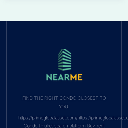
FIND THE RIGHT CONDO CLOSEST TO
YOU.
https://primeglobalasset.com/https://primeglobalasse
Condo Phuket search platform Buy-rent