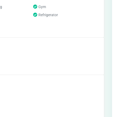
ng
Gym
Refrigerator