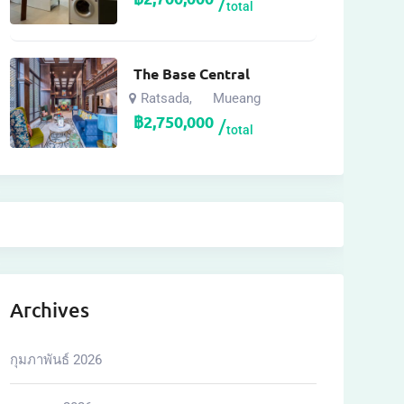
total
The Base Central
Ratsada
Mueang
,
฿
2,750,000
total
Archives
กุมภาพันธ์ 2026