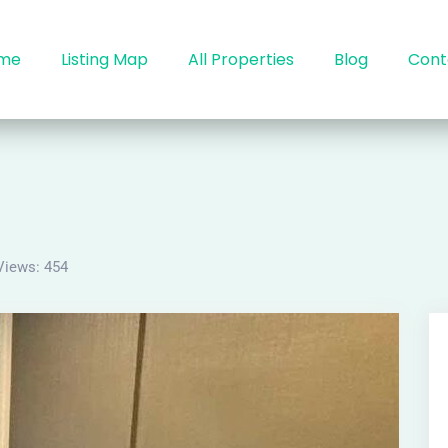
me
Listing Map
All Properties
Blog
Cont
Views:
454