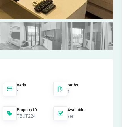
Beds
Baths
1
1
Property ID
Available
TBUT224
Yes