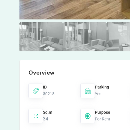
Overview
ID
Parking
30218
Yes
Sq.m
Purpose
34
For Rent