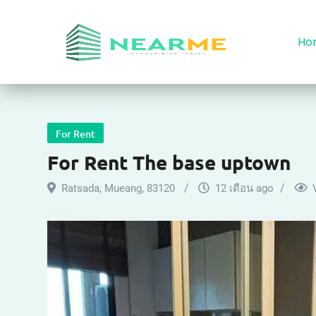
Ho
For Rent
For Rent The base uptown
Ratsada
,
Mueang
,
83120
12 เดือน ago