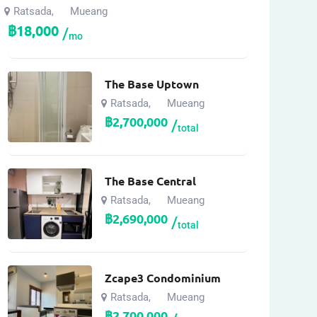
Ratsada
Mueang
,
฿
18,000
mo
The Base Uptown
Ratsada
Mueang
,
฿
2,700,000
total
The Base Central
Ratsada
Mueang
,
฿
2,690,000
total
Zcape3 Condominium
Ratsada
Mueang
,
฿
2,700,000