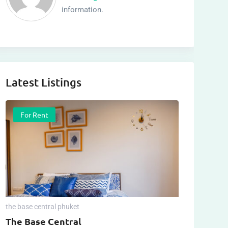
information.
Latest Listings
For Rent
the base central phuket
The Base Central