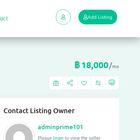
Add Listing
act
฿
18,000
mo
Contact Listing Owner
adminprime101
Please
login
to view the seller