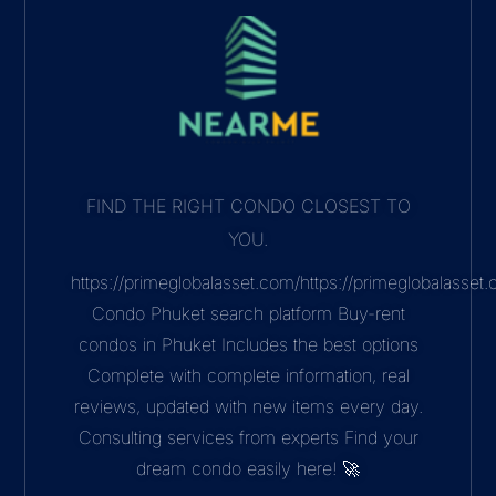
CONTACT INFORMATION
Phone: +6682-791-9789
mail: nearme@nearmecondo.com
Address: 5 17-18 Chaofah West road 83000