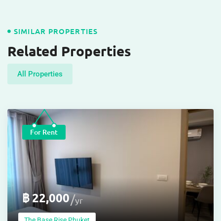
the base rise
Wichit
,
Mueang
Beds
1
Baths
1
Sq.m
30.98
Adminprime107
Details
For Rent
฿
22,000
yr