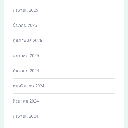
สิงหาคม 2021
Categories
Building
condo
condos
Education
Entertainment