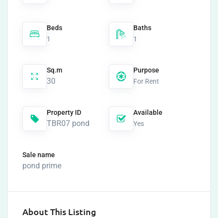
Beds
Baths
1
1
Sq.m
Purpose
30
For Rent
Property ID
Available
TBR07 pond
Yes
Sale name
pond prime
About This Listing