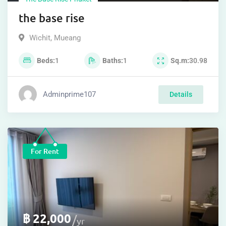
The Base Rise Phuket
เดอะเบส ไรส์
Wichit
,
Mueang
Beds
1
Baths
1
Sq.m
30
Adminprime107
Details
For Rent
฿
22,000