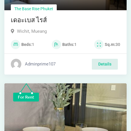
The Base Rise Phuket
For Rent: The Base Rise Phuket​
Wichit
,
Mueang
Beds
1
Baths
1
Sq.m
30
Adminprime107
Details