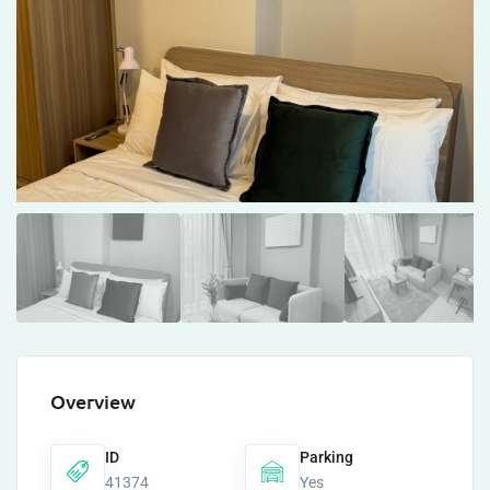
Overview
ID
Parking
41374
Yes