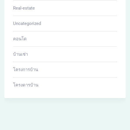
SIMILAR PROPERTIES
Related Properties
All Properties
For Rent
฿
22,000
yr
The Base Rise Phuket