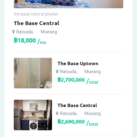
the base central phuket
The Base Central
Ratsada
Mueang
,
฿
18,000
mo
The Base Uptown
Ratsada
Mueang
,
฿
2,700,000
total
The Base Central
Ratsada
Mueang
,
฿
2,690,000
total