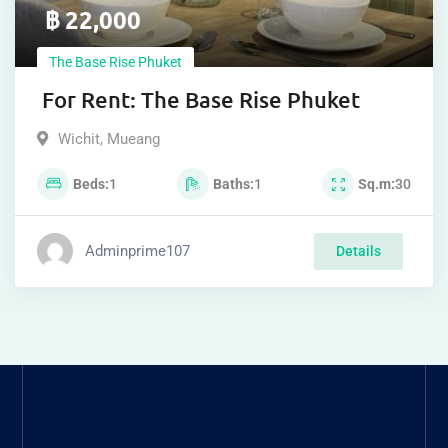
FIND THE RIGHT CONDO CLOSEST TO
YOU.
https://primeglobalasset.com/https://primeglobalasse
Condo Phuket search platform Buy-rent
condos in Phuket Includes the best options
Complete with complete information, real
reviews, updated with new items every day.
Consulting services from experts Find your
dream condo easily here! 🚀