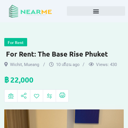
For Rent
For Rent: The Base Rise Phuket​
Wichit
,
Mueang
10 เดือน ago
Views:
430
฿
22,000