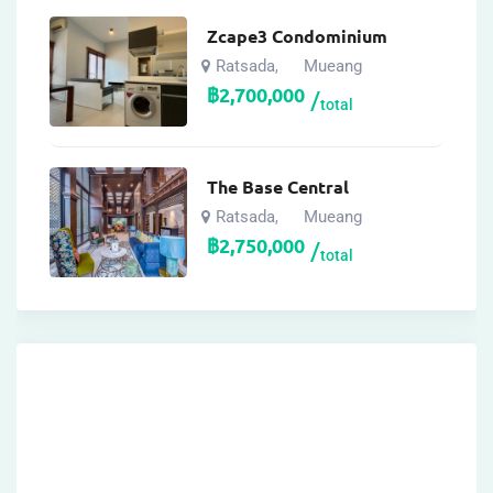
Zcape3 Condominium
Ratsada
Mueang
,
฿
2,700,000
total
The Base Central
Ratsada
Mueang
,
฿
2,750,000
total
Archives