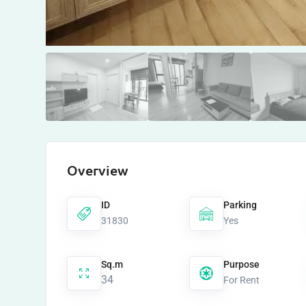
Overview
ID
Parking
31830
Yes
Sq.m
Purpose
34
For Rent