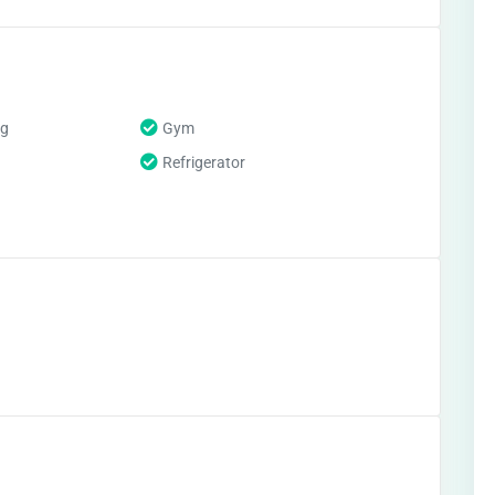
ng
Gym
Refrigerator