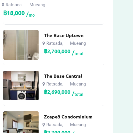
Ratsada
Mueang
,
฿
18,000
mo
The Base Uptown
Ratsada
Mueang
,
฿
2,700,000
total
The Base Central
Ratsada
Mueang
,
฿
2,690,000
total
Zcape3 Condominium
Ratsada
Mueang
,
฿
2,700,000