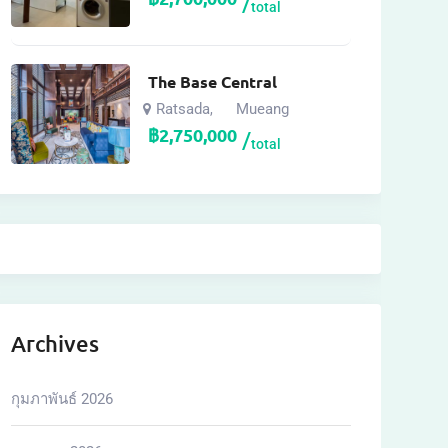
total
The Base Central
Ratsada
Mueang
,
฿
2,750,000
total
Archives
กุมภาพันธ์ 2026