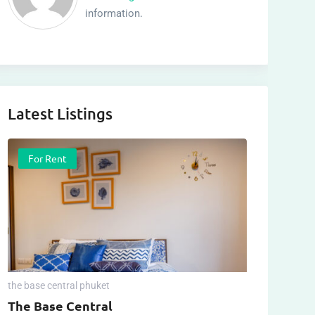
information.
Latest Listings
For Rent
the base central phuket
The Base Central