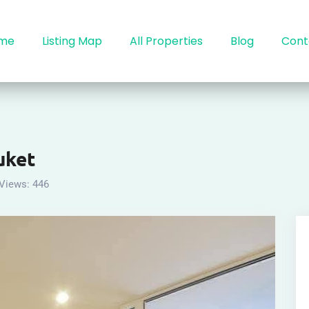
me
Listing Map
All Properties
Blog
Cont
uket
Views:
446