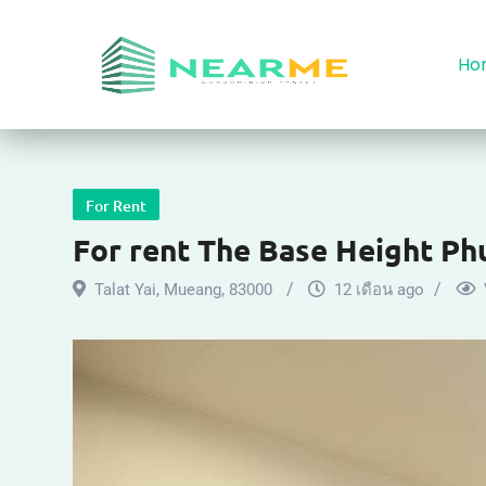
Ho
For Rent
For rent The Base Height Ph
Talat Yai
,
Mueang
,
83000
12 เดือน ago