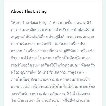
About This Listing
ให้เช่า The Base Height1 ห้องนอนชั้น 5 ขนาด 34
ตารางเมตรเงียบสงบ เหมาะสำหรับการพักผ่อน❌ ไม่
อนุญาตให้นำสัตว์เลี้ยงเข้าอยู่สิ่งอำนวยความสะดวก
ภายในห้อง:✅ สมาร์ททีวี 1 เครื่อง✅ เครื่องปรับ
อากาศ 2 เครื่อง✅ ระบบล็อกประตูดิจิทัล✅ เครื่องซัก
ผ้าระบบดิจิทัล✅ โซฟาขนาดใหญ่ในห้องนั่งเล่น✅
เฟอร์นิเจอร์ครบ✅ เครื่องใช้ไฟฟ้าครบชุด✅ ห้องครัว
พร้อมอุปกรณ์✅ อินเทอร์เน็ตความเร็วสูง (Wi-Fi
ภายในห้อง)สิ่งอำนวยความสะดวกส่วนกลาง:เข้า
ออกด้วยคีย์การ์ดอินเทอร์เน็ตในพื้นที่ส่วนกลางกล้อง
วงจรปิดรักษาความปลอดภัยตลอด 24 ชั่วโมงสระ
ว่ายน้ำและสระเด็กสวนส่วนกลางพื้นที่ทำงานร่วม