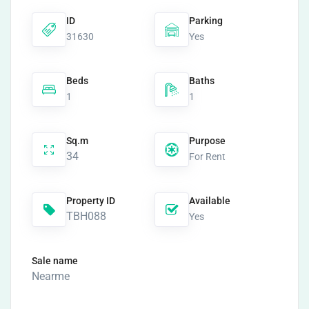
ID
Parking
31630
Yes
Beds
Baths
1
1
Sq.m
Purpose
34
For Rent
Property ID
Available
TBH088
Yes
Sale name
Nearme