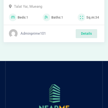
Talat Yai
,
Mueang
Beds
1
Baths
1
Sq.m
34
Adminprime101
Details