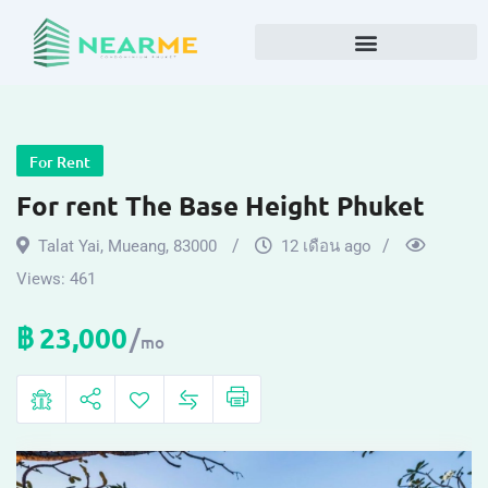
For Rent
For rent The Base Height Phuket
Talat Yai
,
Mueang
,
83000
12 เดือน ago
Views:
461
฿
23,000
mo