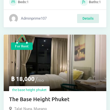
Beds
1
Baths
1
Adminprime107
Details
For Rent
฿
18,000
mo
the base height phuket
The Base Height Phuket
Talat Nuea
,
Mueang