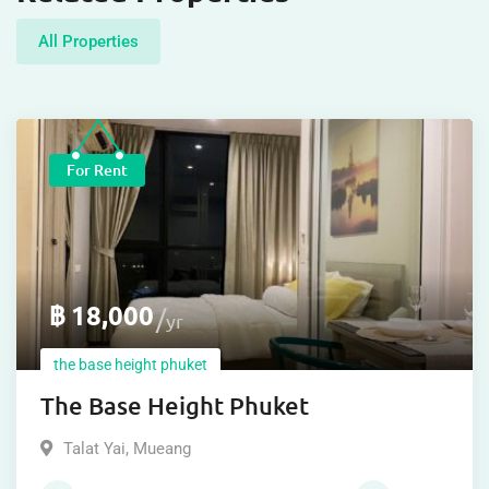
All Properties
For Rent
฿
18,000
yr
the base height phuket
The Base Height Phuket
Talat Yai
,
Mueang