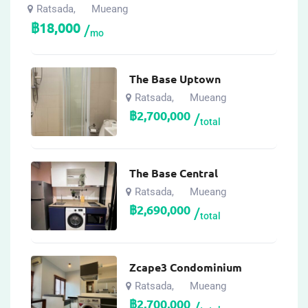
Ratsada
Mueang
,
฿
18,000
mo
The Base Uptown
Ratsada
Mueang
,
฿
2,700,000
total
The Base Central
Ratsada
Mueang
,
฿
2,690,000
total
Zcape3 Condominium
Ratsada
Mueang
,
฿
2,700,000