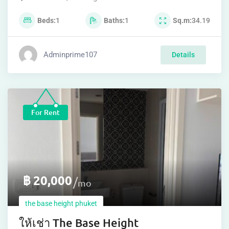
Beds
1
Baths
1
Sq.m
34.19
Adminprime107
Details
For Rent
฿
20,000
mo
the base height phuket
ให้เช่า The Base Height