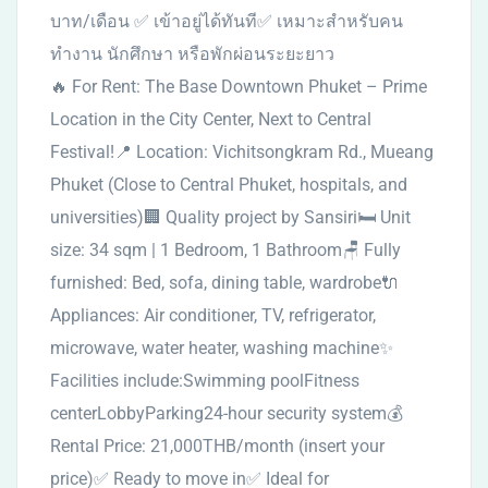
บาท/เดือน ✅ เข้าอยู่ได้ทันที✅ เหมาะสำหรับคน
ทำงาน นักศึกษา หรือพักผ่อนระยะยาว
🔥 For Rent: The Base Downtown Phuket – Prime
Location in the City Center, Next to Central
Festival!📍 Location: Vichitsongkram Rd., Mueang
Phuket (Close to Central Phuket, hospitals, and
universities)🏢 Quality project by Sansiri🛏 Unit
size: 34 sqm | 1 Bedroom, 1 Bathroom🪑 Fully
furnished: Bed, sofa, dining table, wardrobe🔌
Appliances: Air conditioner, TV, refrigerator,
microwave, water heater, washing machine✨
Facilities include:Swimming poolFitness
centerLobbyParking24-hour security system💰
Rental Price: 21,000THB/month (insert your
price)✅ Ready to move in✅ Ideal for