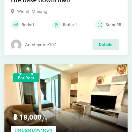
Wichit
,
Mueang
Beds
1
Baths
1
Sq.m
55
Adminprime107
Details
For Rent
฿
18,000
yr
The Base Downtown