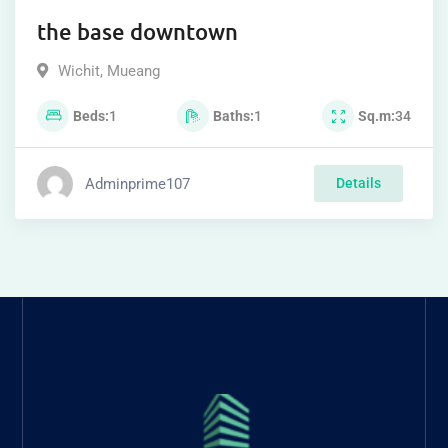
the base downtown
Wichit
,
Mueang
Beds
1
Baths
1
Sq.m
34
Adminprime107
Details