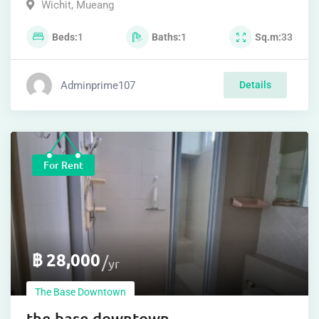
Wichit
,
Mueang
Beds
1
Baths
1
Sq.m
33
Adminprime107
Details
For Rent
฿
28,000
yr
The Base Downtown
the base downtown