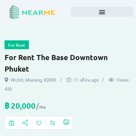
For Rent
For Rent The Base Downtown
Phuket
Wichit
,
Mueang
,
83000
11 เดือน ago
Views:
430
฿
20,000
mo