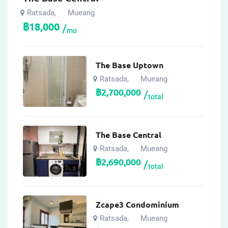
Ratsada
Mueang
,
฿
18,000
mo
The Base Uptown
Ratsada
Mueang
,
฿
2,700,000
total
The Base Central
Ratsada
Mueang
,
฿
2,690,000
total
Zcape3 Condominium
Ratsada
Mueang
,