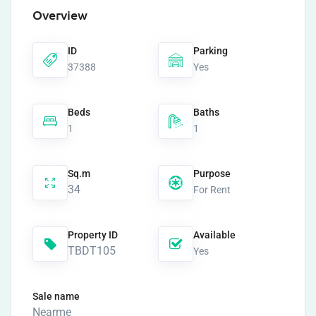
Overview
ID
Parking
37388
Yes
Beds
Baths
1
1
Sq.m
Purpose
34
For Rent
Property ID
Available
TBDT105
Yes
Sale name
Nearme