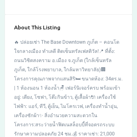
About This Listing
🔥 ปล่อยเช่า The Base Downtown ภูเก็ต – คอนโด
ใจกลางเมือง ทำเลดี ติดเซ็นทรัลเฟสติวัล!📍 ที่ตั้ง:
ถนนวิชิตสงคราม อ.เมือง จ.ภูเก็ต (ใกล้เซ็นทรัล
ภูเก็ต, ใกล้โรงพยาบาล, ใกล้มหาวิทยาลัย)🏢
โครงการคุณภาพจากแสนสิริ🛏 ขนาดห้อง: 34ตร.ม.
| 1 ห้องนอน 1 ห้องน้ำ🪑 เฟอร์นิเจอร์ครบ พร้อมเข้า
อยู่: เตียง, โซฟา, โต๊ะกินข้าว, ตู้เสื้อผ้า🔌 เครื่องใช้
ไฟฟ้า: แอร์, ทีวี, ตู้เย็น, ไมโครเวฟ, เครื่องทำน้ำอุ่น,
เครื่องซักผ้า✨ สิ่งอำนวยความสะดวกใน
โครงการ:สระว่ายน้ำฟิตเนสล็อบบี้ที่จอดรถระบบ
รักษาความปลอดภัย 24 ชม.💰 ราคาเช่า: 21,000