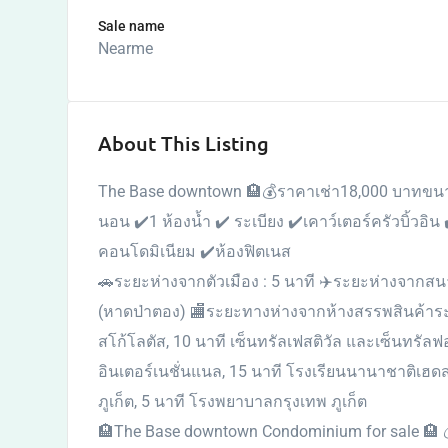
Sale name
Nearme
About This Listing
The Base downtown 🏨💰ราคาเช่า18,000 บาทขนาด
นอน ✔️1 ห้องน้ำ ✔️ ระเบียง ✔️เคาว์เตอร์ครัวบิ้วอิน
คอนโดมิเนียม ✔️ห้องฟิตเนส
🚗ระยะห่างจากตัวเมือง : 5 นาที ✈️ระยะห่างจากสน
(หาดป่าตอง) 🏬ระยะทางห่างจากห้างสรรพสินค้าระใกล้
สโก้โลตัส, 10 นาที เซ็นทรัลเฟสติวัล และเซ็นทรัลฟ
อินเตอร์เนชั่นแนล, 15 นาที โรงเรียนนานาชาติเฮด
ภูเก็ต, 5 นาที โรงพยาบาลกรุงเทพ ภูเก็ต
🏨The Base downtown Condominium for sale 🏨 