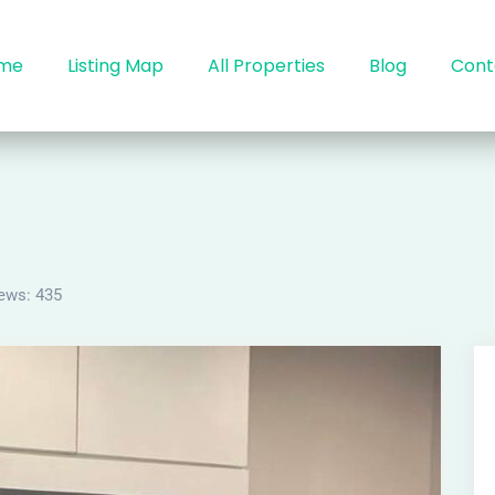
me
Listing Map
All Properties
Blog
Cont
ews:
435