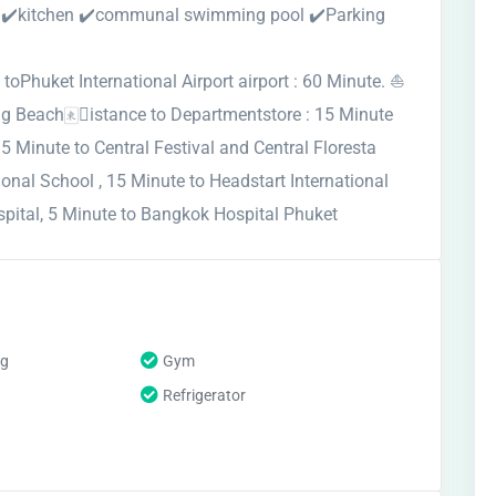
y ✔️kitchen ✔️communal swimming pool ✔️Parking
oPhuket International Airport airport : 60 Minute. ⛵️
g Beach🀀􋁄istance to Departmentstore : 15 Minute
5 Minute to Central Festival and Central Floresta
ional School , 15 Minute to Headstart International
spital, 5 Minute to Bangkok Hospital Phuket
ng
Gym
Refrigerator