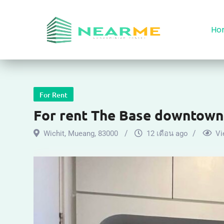
Ho
For Rent
For rent The Base downtown
Wichit
,
Mueang
,
83000
12 เดือน ago
Vi