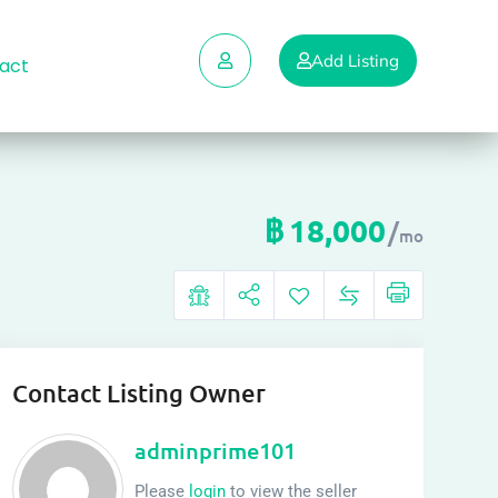
Add Listing
act
฿
18,000
mo
Contact Listing Owner
adminprime101
Please
login
to view the seller