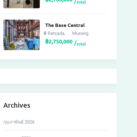
total
The Base Central
Ratsada
Mueang
,
฿
2,750,000
total
Archives
กุมภาพันธ์ 2026