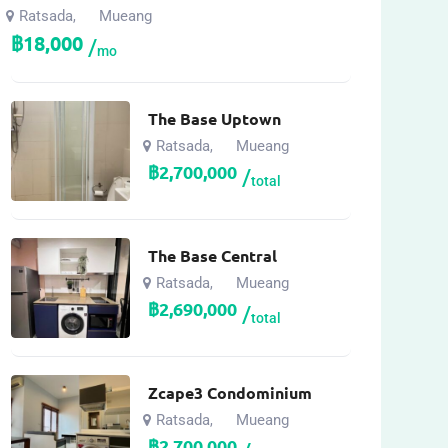
Ratsada
Mueang
,
฿
18,000
mo
The Base Uptown
Ratsada
Mueang
,
฿
2,700,000
total
The Base Central
Ratsada
Mueang
,
฿
2,690,000
total
Zcape3 Condominium
Ratsada
Mueang
,
฿
2,700,000