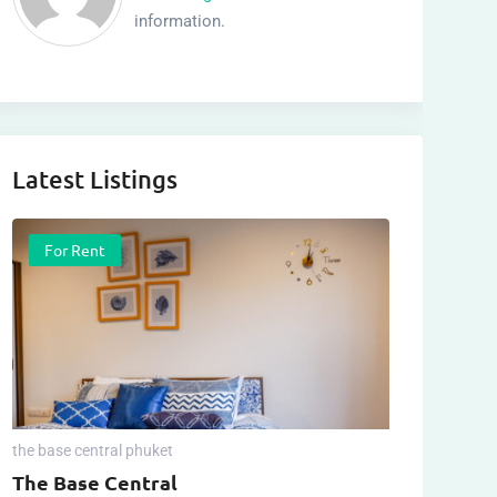
information.
Latest Listings
For Rent
the base central phuket
The Base Central