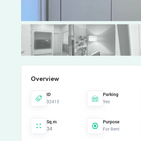
Overview
ID
Parking
32415
Yes
Sq.m
Purpose
34
For Rent