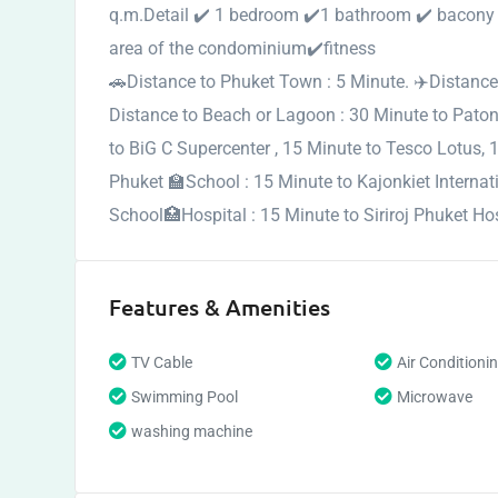
q.m.Detail ✔️ 1 bedroom ✔️1 bathroom ✔️ bacon
area of the condominium✔️fitness
🚗Distance to Phuket Town : 5 Minute. ✈️Distance t
Distance to Beach or Lagoon : 30 Minute to Paton
to BiG C Supercenter , 15 Minute to Tesco Lotus, 1
Phuket 🏫School : 15 Minute to Kajonkiet Internat
School🏥Hospital : 15 Minute to Siriroj Phuket Ho
Features & Amenities
TV Cable
Air Conditioni
Swimming Pool
Microwave
washing machine