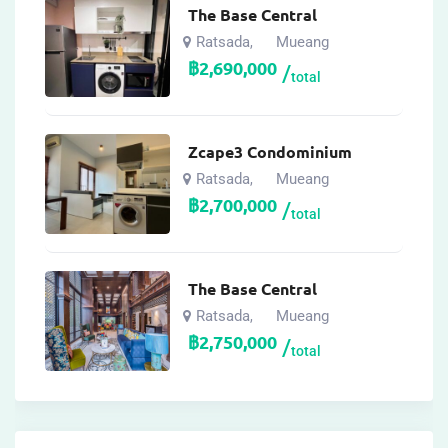
The Base Central
Ratsada
Mueang
,
฿
2,690,000
total
Zcape3 Condominium
Ratsada
Mueang
,
฿
2,700,000
total
The Base Central
Ratsada
Mueang
,
฿
2,750,000
total