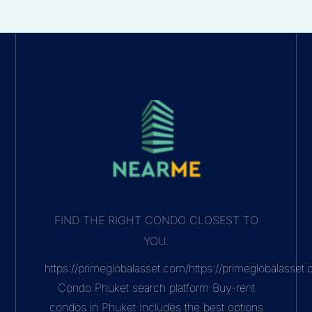
FIND THE RIGHT CONDO CLOSEST TO
YOU.
https://primeglobalasset.com/https://primeglobalasse
Condo Phuket search platform Buy-rent
condos in Phuket Includes the best options