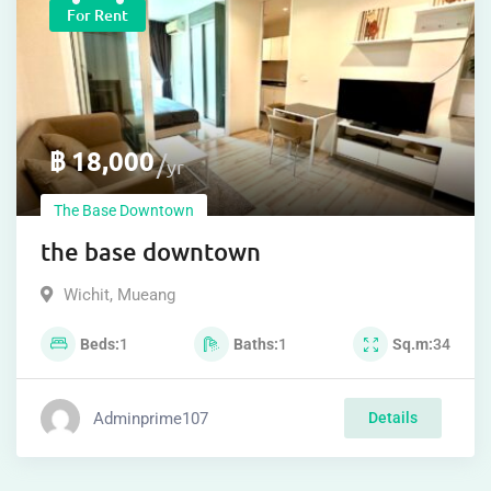
For Rent
฿
18,000
yr
The Base Downtown
the base downtown
Wichit
,
Mueang
Beds
1
Baths
1
Sq.m
34
Adminprime107
Details