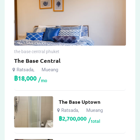
the base central phuket
The Base Central
Ratsada
Mueang
,
฿
18,000
mo
The Base Uptown
Ratsada
Mueang
,
฿
2,700,000
total