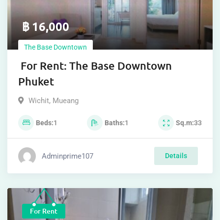
฿
16,000
The Base Downtown
For Rent: The Base Downtown
Phuket
Wichit
,
Mueang
Beds
1
Baths
1
Sq.m
33
Adminprime107
Details
For Rent