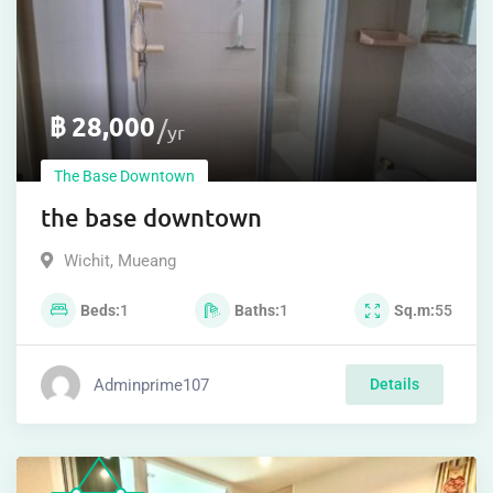
฿
28,000
yr
The Base Downtown
the base downtown
Wichit
,
Mueang
Beds
1
Baths
1
Sq.m
55
Adminprime107
Details