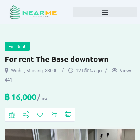
For Rent
For rent The Base downtown
Wichit
,
Mueang
,
83000
12 เดือน ago
Views:
441
฿
16,000
mo