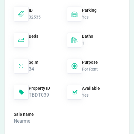
ID
Parking
32535
Yes
Beds
Baths
1
1
Sq.m
Purpose
34
For Rent
Property ID
Available
TBDT039
Yes
Sale name
Nearme