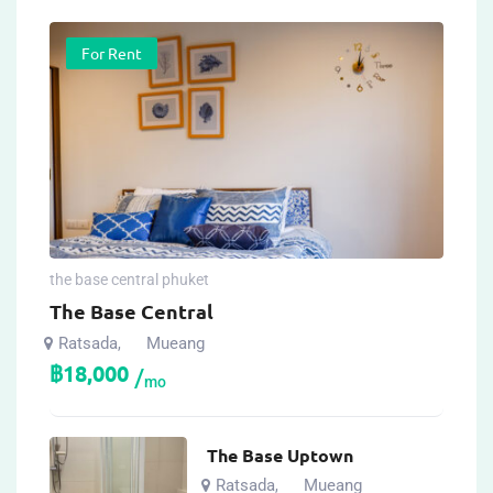
For Rent
the base central phuket
The Base Central
Ratsada
Mueang
,
฿
18,000
mo
The Base Uptown
Ratsada
Mueang
,