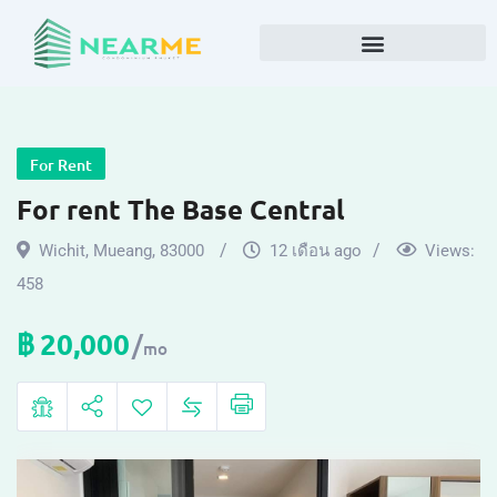
For Rent
For rent The Base Central
Wichit
,
Mueang
,
83000
12 เดือน ago
Views:
458
฿
20,000
mo