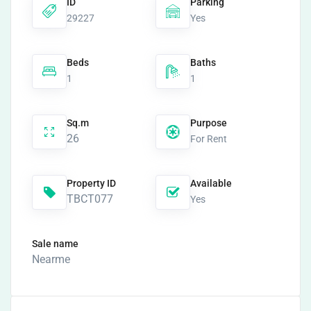
ID
Parking
29227
Yes
Beds
Baths
1
1
Sq.m
Purpose
26
For Rent
Property ID
Available
TBCT077
Yes
Sale name
Nearme