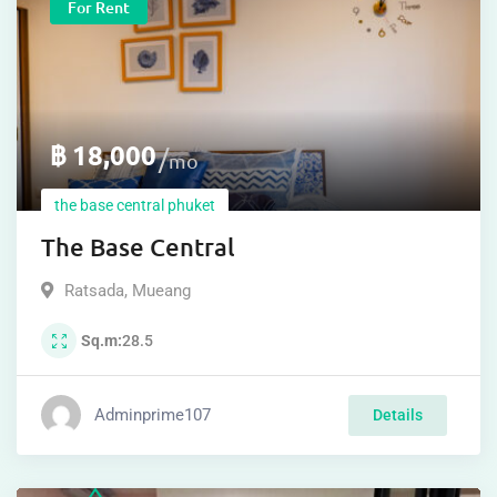
For Rent
฿
18,000
mo
the base central phuket
The Base Central
Ratsada
,
Mueang
Sq.m
28.5
Adminprime107
Details