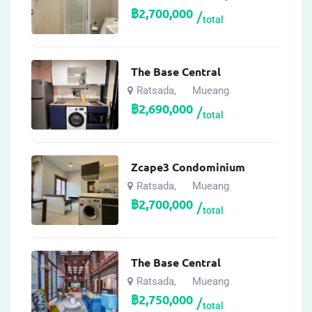
฿
2,700,000
total
The Base Central
Ratsada
Mueang
,
฿
2,690,000
total
Zcape3 Condominium
Ratsada
Mueang
,
฿
2,700,000
total
The Base Central
Ratsada
Mueang
,
฿
2,750,000
total