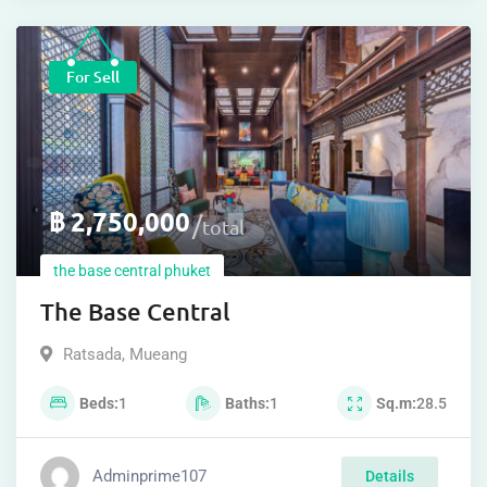
For Sell
฿
2,750,000
total
the base central phuket
The Base Central
Ratsada
,
Mueang
Beds
1
Baths
1
Sq.m
28.5
Adminprime107
Details