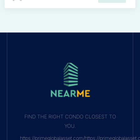
FIND THE RIGHT CONDO CLOSEST TO
YOU.
https://primeglobalasset.com/https://primeglobalasse