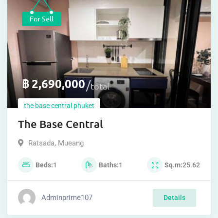
For Sell
฿
2,690,000
total
the base central phuket
The Base Central
Ratsada
,
Mueang
Beds
1
Baths
1
Sq.m
25.62
Adminprime107
Details