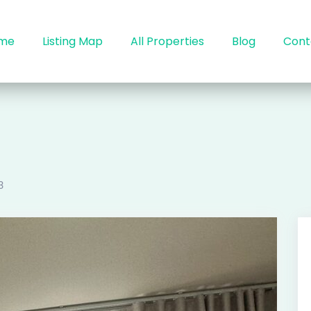
me
Listing Map
All Properties
Blog
Cont
3