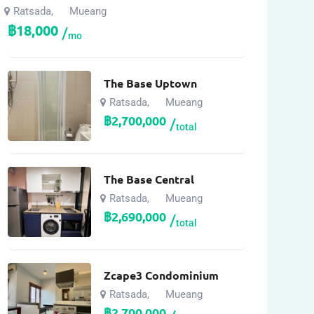
Ratsada
Mueang
,
฿
18,000
mo
The Base Uptown
Ratsada
Mueang
,
฿
2,700,000
total
The Base Central
Ratsada
Mueang
,
฿
2,690,000
total
Zcape3 Condominium
Ratsada
Mueang
,
฿
2,700,000