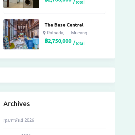
total
The Base Central
Ratsada
Mueang
,
฿
2,750,000
total
Archives
กุมภาพันธ์ 2026