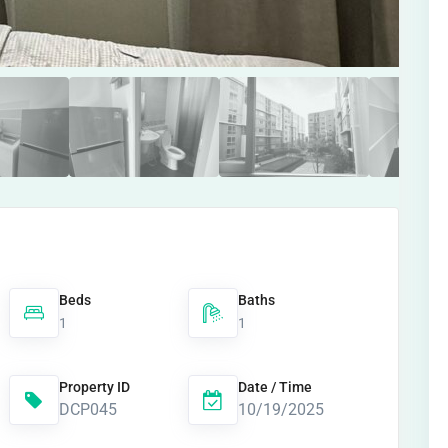
Beds
Baths
1
1
Property ID
Date / Time
DCP045
10/19/2025