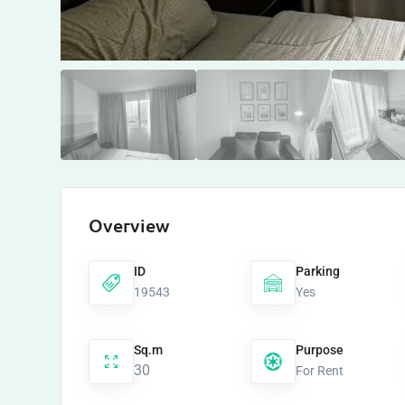
Overview
ID
Parking
19543
Yes
Sq.m
Purpose
30
For Rent