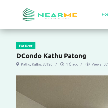
Ho
For Rent
DCondo Kathu Patong
Kathu
,
Kathu
,
83120
1 ปี ago
Views:
50