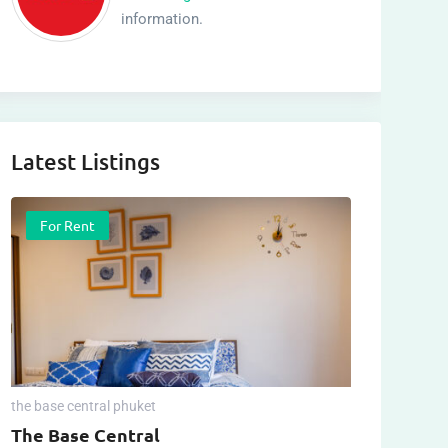
information.
Latest Listings
For Rent
the base central phuket
The Base Central