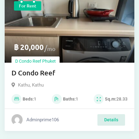
For Rent
฿
20,000
mo
D Condo Reef Phuket
D Condo Reef
Kathu
,
Kathu
Beds
1
Baths
1
Sq.m
28.33
Adminprime106
Details