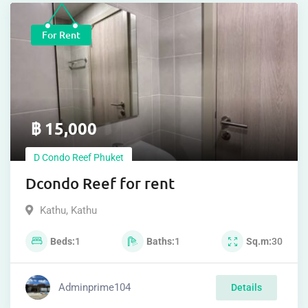
For Rent
฿
15,000
D Condo Reef Phuket
Dcondo Reef for rent
Kathu
,
Kathu
Beds
1
Baths
1
Sq.m
30
Adminprime104
Details