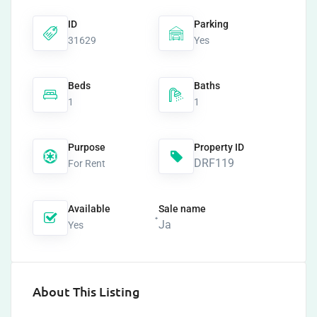
ID
Parking
31629
Yes
Beds
Baths
1
1
Purpose
Property ID
DRF119
For Rent
Available
Sale name
๋Ja
Yes
About This Listing