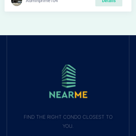
Adminprime104
Details
FIND THE RIGHT CONDO CLOSEST TO
YOU.