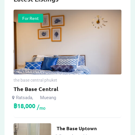
For Rent
the base central phuket
The Base Central
Ratsada
Mueang
,
฿
18,000
mo
The Base Uptown