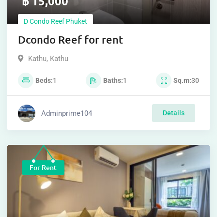
฿
15,000
D Condo Reef Phuket
Dcondo Reef for rent
Kathu
,
Kathu
Beds
1
Baths
1
Sq.m
30
Adminprime104
Details
For Rent