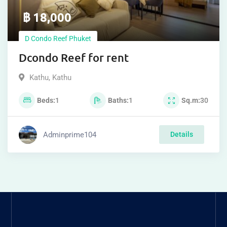
฿
18,000
D Condo Reef Phuket
Dcondo Reef for rent
Kathu
,
Kathu
Beds
1
Baths
1
Sq.m
30
Adminprime104
Details