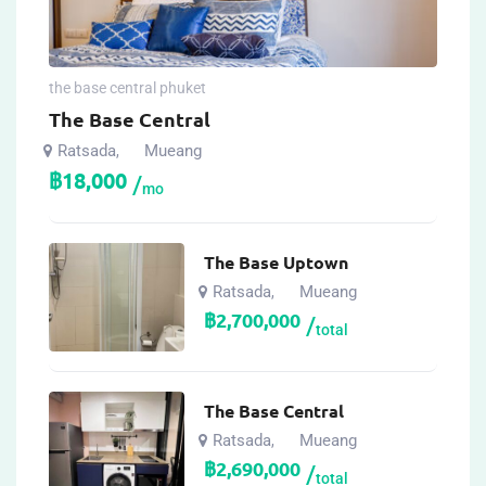
the base central phuket
The Base Central
Ratsada
Mueang
,
฿
18,000
mo
The Base Uptown
Ratsada
Mueang
,
฿
2,700,000
total
The Base Central
Ratsada
Mueang
,
฿
2,690,000
total