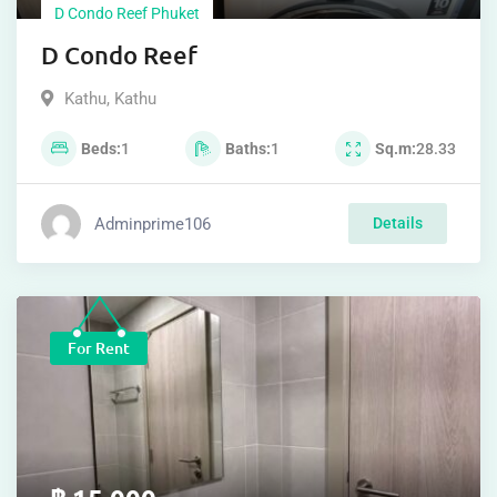
D Condo Reef Phuket
D Condo Reef
Kathu
,
Kathu
Beds
1
Baths
1
Sq.m
28.33
Adminprime106
Details
For Rent