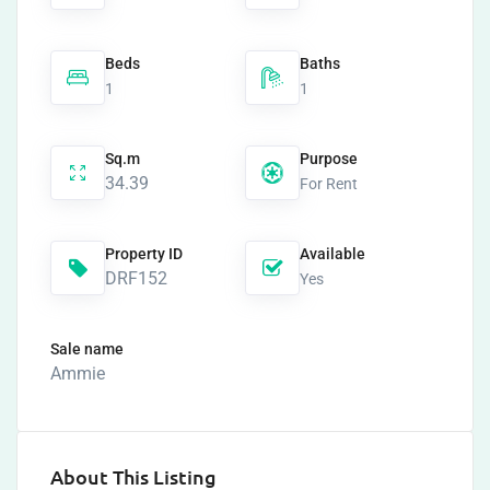
Beds
Baths
1
1
Sq.m
Purpose
34.39
For Rent
Property ID
Available
DRF152
Yes
Sale name
Ammie
About This Listing