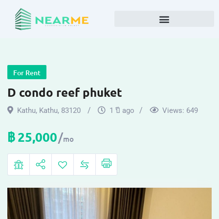
For Rent
D condo reef phuket
Kathu
,
Kathu
,
83120
1 ปี ago
Views:
649
฿
25,000
mo