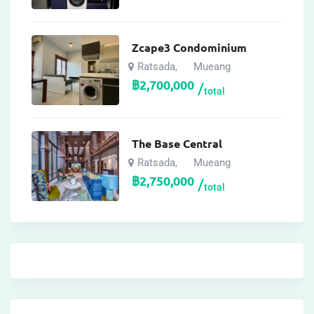
Zcape3 Condominium
Ratsada
Mueang
,
฿
2,700,000
total
The Base Central
Ratsada
Mueang
,
฿
2,750,000
total