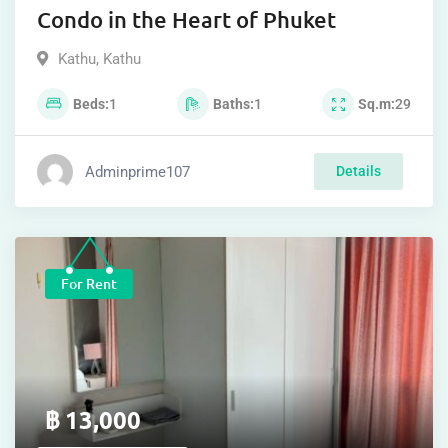
Condo in the Heart of Phuket
Kathu
,
Kathu
Beds
1
Baths
1
Sq.m
29
Adminprime107
Details
For Rent
฿
13,000