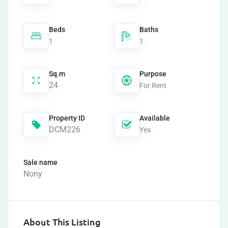
Beds
Baths
1
1
Sq.m
Purpose
24
For Rent
Property ID
Available
DCM226
Yes
Sale name
Nony
About This Listing