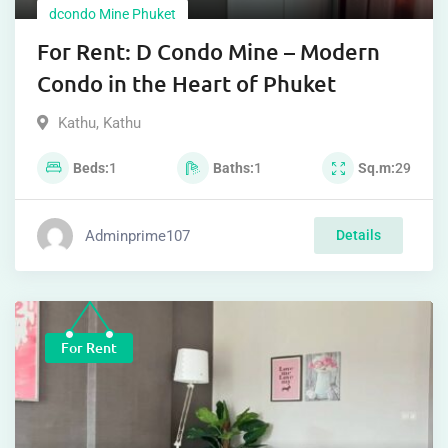
dcondo Mine Phuket
For Rent: D Condo Mine – Modern
Condo in the Heart of Phuket
Kathu
,
Kathu
Beds
1
Baths
1
Sq.m
29
Adminprime107
Details
For Rent