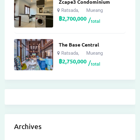
Zcape3 Condominium
Ratsada
Mueang
,
฿
2,700,000
total
The Base Central
Ratsada
Mueang
,
฿
2,750,000
total
Archives