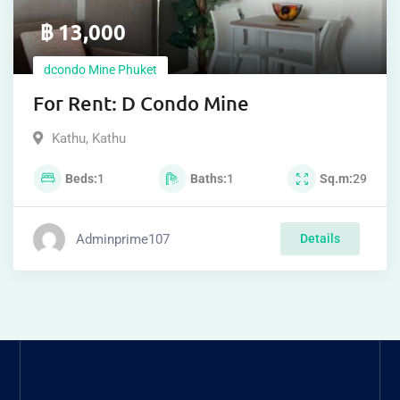
฿
13,000
dcondo Mine Phuket
For Rent: D Condo Mine
Kathu
,
Kathu
Beds
1
Baths
1
Sq.m
29
Adminprime107
Details