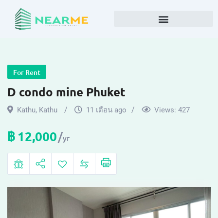
For Rent
D condo mine Phuket
Kathu
,
Kathu
11 เดือน ago
Views:
427
฿
12,000
yr