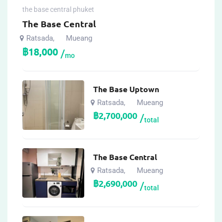
the base central phuket
The Base Central
Ratsada
Mueang
,
฿
18,000
mo
The Base Uptown
Ratsada
Mueang
,
฿
2,700,000
total
The Base Central
Ratsada
Mueang
,
฿
2,690,000
total