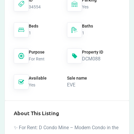
ID
Parking
34554
Yes
Beds
Baths
1
1
Purpose
Property ID
DCM088
For Rent
Available
Sale name
EVE
Yes
About This Listing
✨ For Rent: D Condo Mine – Modern Condo in the