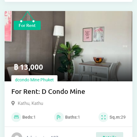
For Rent
฿
13,000
dcondo Mine Phuket
For Rent: D Condo Mine
Kathu
,
Kathu
Beds
1
Baths
1
Sq.m
29