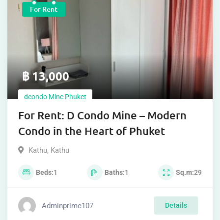
For Rent
฿
13,000
dcondo Mine Phuket
For Rent: D Condo Mine – Modern
Condo in the Heart of Phuket
Kathu
,
Kathu
Beds
1
Baths
1
Sq.m
29
Adminprime107
Details