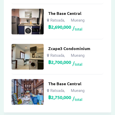
The Base Central
Ratsada
Mueang
,
฿
2,690,000
total
Zcape3 Condominium
Ratsada
Mueang
,
฿
2,700,000
total
The Base Central
Ratsada
Mueang
,
฿
2,750,000
total