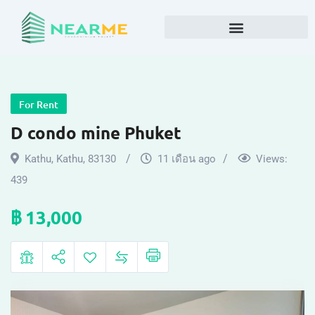
For Rent
D condo mine Phuket
Kathu
,
Kathu
,
83130
11 เดือน ago
Views:
439
฿
13,000