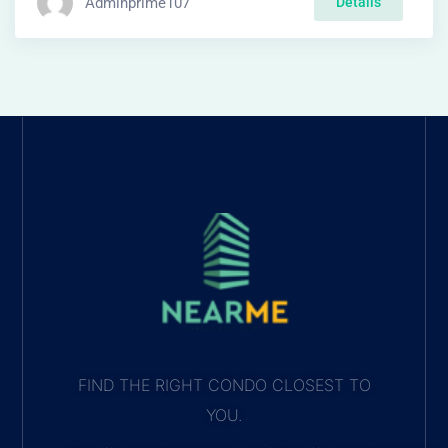
Adminprime107
Details
FIND THE RIGHT CONDO CLOSEST TO
YOU.