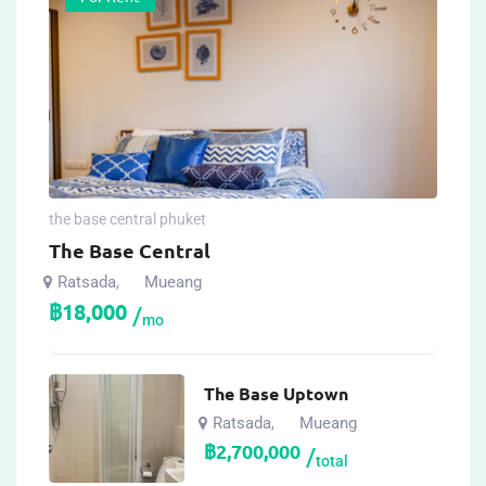
the base central phuket
The Base Central
Ratsada
Mueang
,
฿
18,000
mo
The Base Uptown
Ratsada
Mueang
,
฿
2,700,000
total