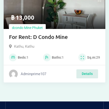
฿
13,000
dcondo Mine Phuket
For Rent: D Condo Mine
Kathu
,
Kathu
Beds
1
Baths
1
Sq.m
29
Adminprime107
Details