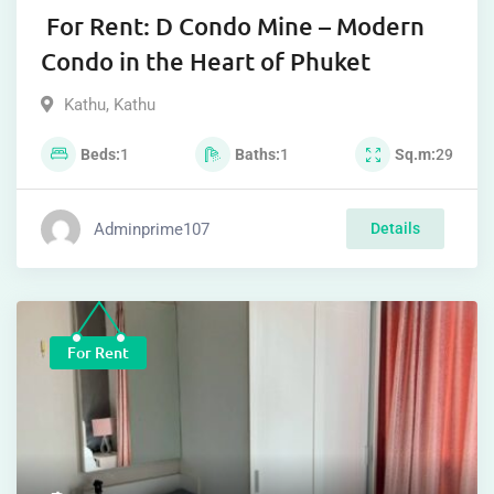
For Rent: D Condo Mine – Modern
Condo in the Heart of Phuket
Kathu
,
Kathu
Beds
1
Baths
1
Sq.m
29
Adminprime107
Details
For Rent