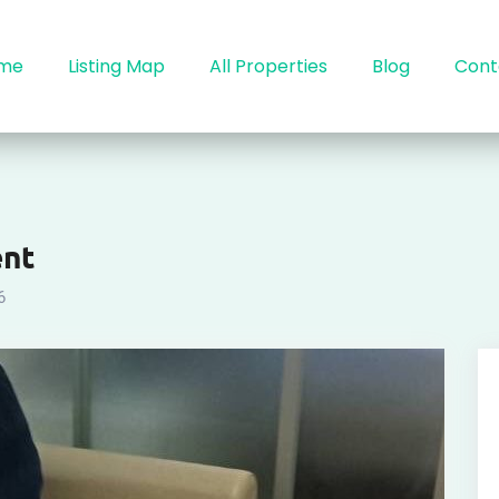
me
Listing Map
All Properties
Blog
Cont
ent
6