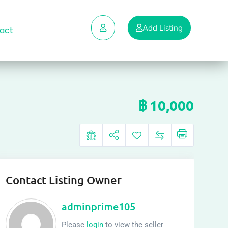
Add Listing
act
฿
10,000
Contact Listing Owner
adminprime105
Please
login
to view the seller