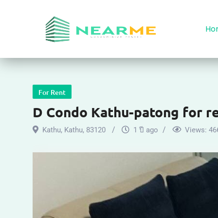
Ho
For Rent
D Condo Kathu-patong for r
Kathu
,
Kathu
,
83120
1 ปี ago
Views:
46