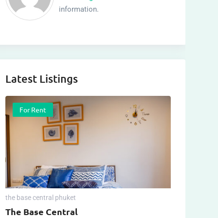
information.
Latest Listings
For Rent
the base central phuket
The Base Central