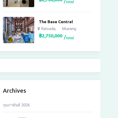
total
The Base Central
Ratsada
Mueang
,
฿
2,750,000
total
Archives
กุมภาพันธ์ 2026