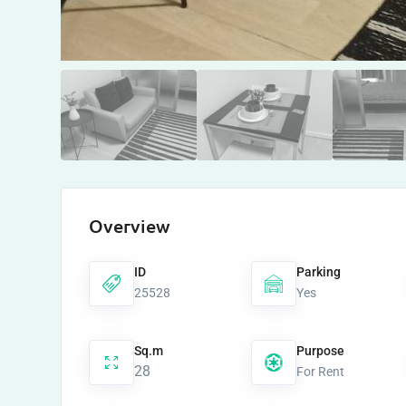
Overview
ID
Parking
25528
Yes
Sq.m
Purpose
28
For Rent