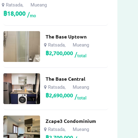
Ratsada
Mueang
,
฿
18,000
mo
The Base Uptown
Ratsada
Mueang
,
฿
2,700,000
total
The Base Central
Ratsada
Mueang
,
฿
2,690,000
total
Zcape3 Condominium
Ratsada
Mueang
,
฿
2,700,000