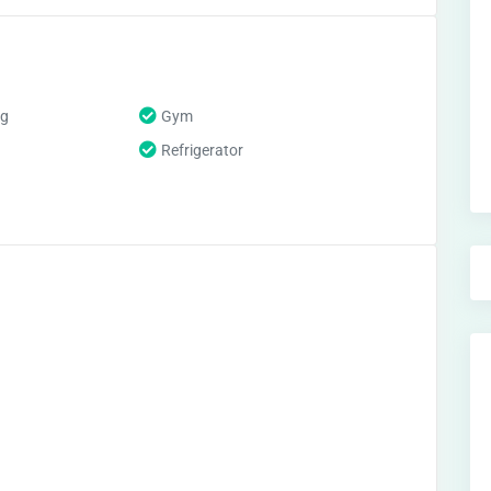
ng
Gym
Refrigerator