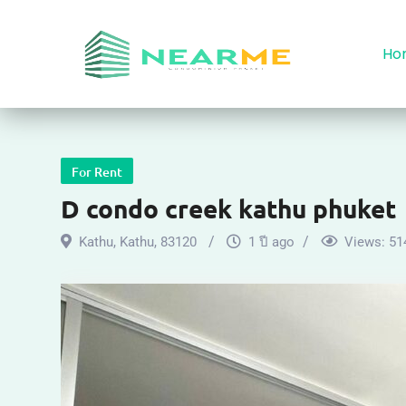
Ho
For Rent
D condo creek kathu phuket
Kathu
,
Kathu
,
83120
1 ปี ago
Views:
51