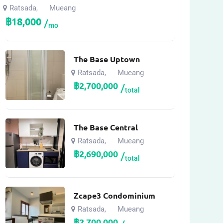
Ratsada
Mueang
,
฿
18,000
mo
The Base Uptown
Ratsada
Mueang
,
฿
2,700,000
total
The Base Central
Ratsada
Mueang
,
฿
2,690,000
total
Zcape3 Condominium
Ratsada
Mueang
,
฿
2,700,000