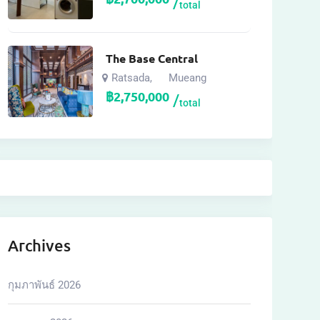
total
The Base Central
Ratsada
Mueang
,
฿
2,750,000
total
Archives
กุมภาพันธ์ 2026