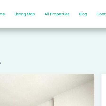
me
Listing Map
All Properties
Blog
Cont
4