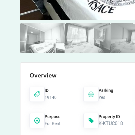
Overview
ID
Parking
19140
Yes
Purpose
Property ID
K-KTUC018
For Rent