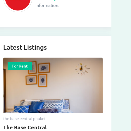
information.
Latest Listings
For Rent
the base central phuket
The Base Central