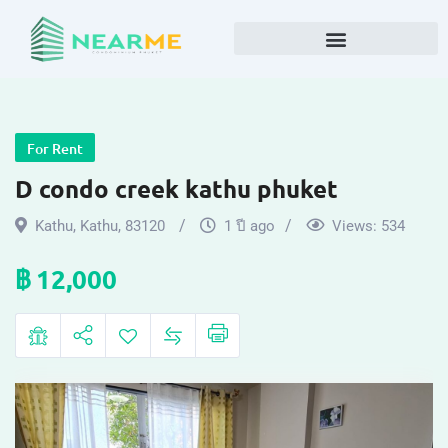
For Rent
D condo creek kathu phuket
Kathu
,
Kathu
,
83120
1 ปี ago
Views:
534
฿
12,000