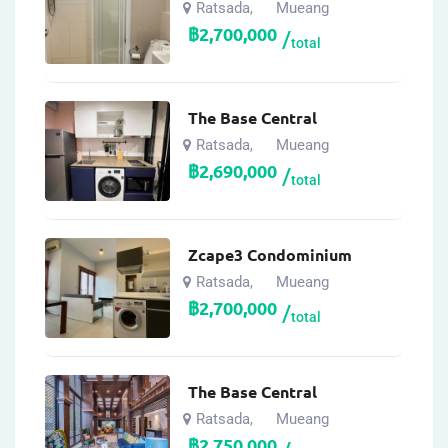
Ratsada
Mueang
,
฿
2,700,000
total
The Base Central
Ratsada
Mueang
,
฿
2,690,000
total
Zcape3 Condominium
Ratsada
Mueang
,
฿
2,700,000
total
The Base Central
Ratsada
Mueang
,
฿
2,750,000