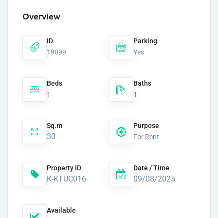
Overview
ID
Parking
19099
Yes
Beds
Baths
1
1
Sq.m
Purpose
30
For Rent
Property ID
Date / Time
K-KTUC016
09/08/2025
Available