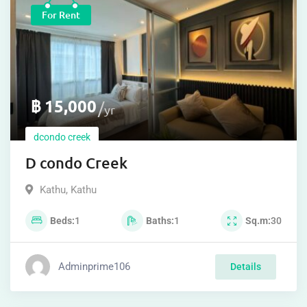
For Rent
฿
15,000
yr
dcondo creek
D condo Creek
Kathu
,
Kathu
Beds
1
Baths
1
Sq.m
30
Adminprime106
Details