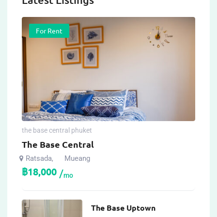
For Rent
the base central phuket
The Base Central
Ratsada
Mueang
,
฿
18,000
mo
The Base Uptown