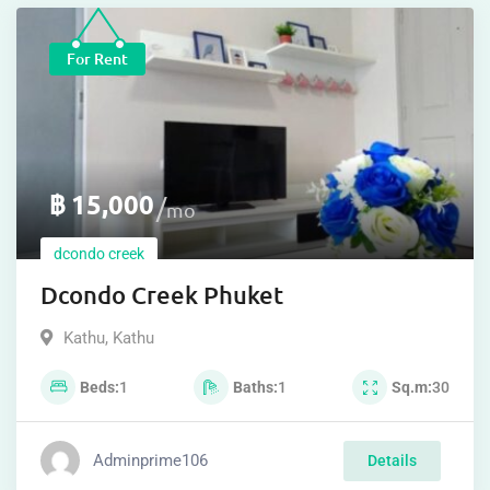
For Rent
฿
15,000
mo
dcondo creek
Dcondo Creek Phuket
Kathu
,
Kathu
Beds
1
Baths
1
Sq.m
30
Adminprime106
Details