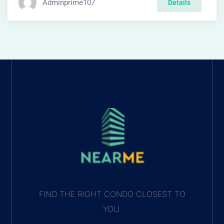
Adminprime107
Details
FIND THE RIGHT CONDO CLOSEST TO
YOU.