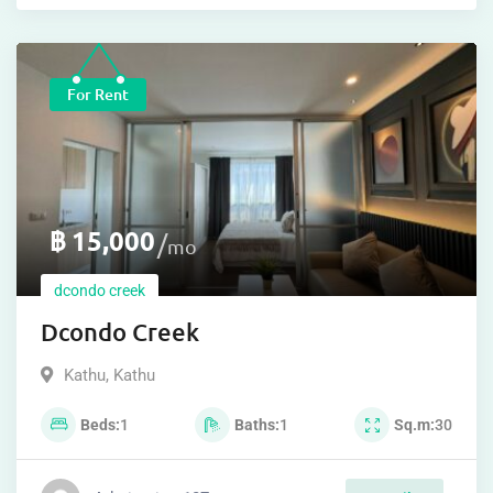
For Rent
฿
15,000
mo
dcondo creek
Dcondo Creek
Kathu
,
Kathu
Beds
1
Baths
1
Sq.m
30