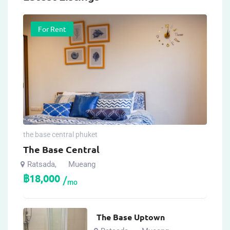
For Rent
the base central phuket
The Base Central
Ratsada
Mueang
,
฿
18,000
mo
The Base Uptown