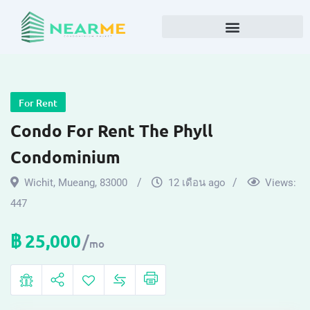
For Rent
Condo For Rent The Phyll
Condominium
Wichit
,
Mueang
,
83000
12 เดือน ago
Views:
447
฿
25,000
mo