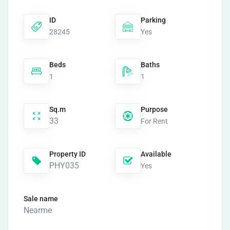
ID
Parking
28245
Yes
Beds
Baths
1
1
Sq.m
Purpose
33
For Rent
Property ID
Available
PHY035
Yes
Sale name
Nearme