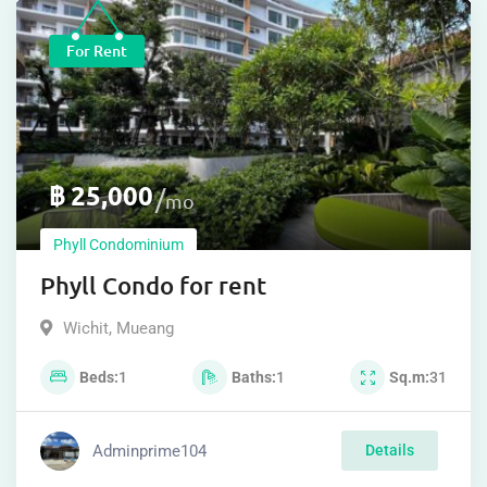
For Rent
฿
25,000
mo
Phyll Condominium
Phyll Condo for rent
Wichit
,
Mueang
Beds
1
Baths
1
Sq.m
31
Adminprime104
Details