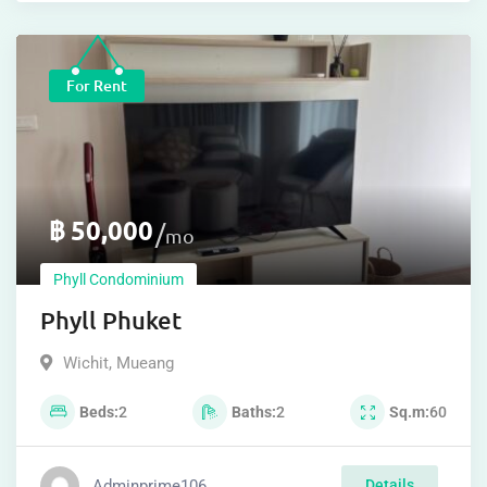
For Rent
฿
50,000
mo
Phyll Condominium
Phyll Phuket
Wichit
,
Mueang
Beds
2
Baths
2
Sq.m
60
Adminprime106
Details