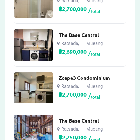
Ratsada
Mueang
,
฿
2,700,000
total
The Base Central
Ratsada
Mueang
,
฿
2,690,000
total
Zcape3 Condominium
Ratsada
Mueang
,
฿
2,700,000
total
The Base Central
Ratsada
Mueang
,
฿
2,750,000
total