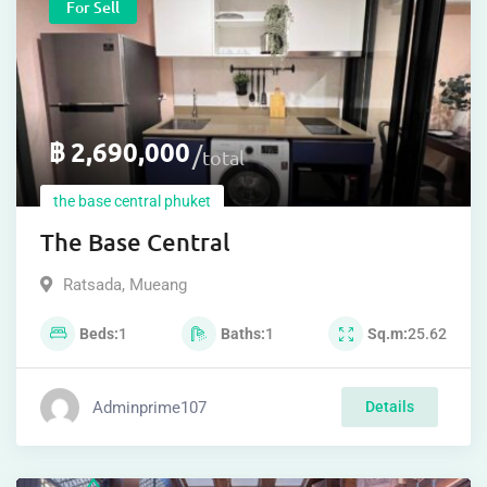
For Sell
฿
2,690,000
total
the base central phuket
The Base Central
Ratsada
,
Mueang
Beds
1
Baths
1
Sq.m
25.62
Adminprime107
Details