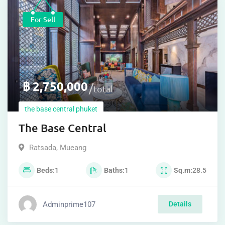
For Sell
฿
2,750,000
total
the base central phuket
The Base Central
Ratsada
,
Mueang
Beds
1
Baths
1
Sq.m
28.5
Adminprime107
Details