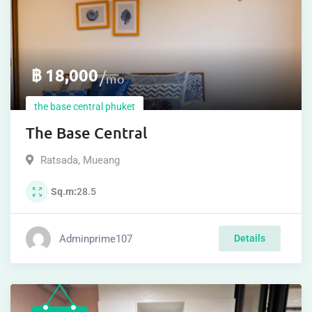
฿
18,000
mo
the base central phuket
The Base Central
Ratsada
,
Mueang
Sq.m
28.5
Adminprime107
Details