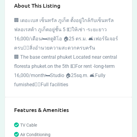
About This Listing
🏢 เดอะเบส เซ็นทรัล ภูเก็ต ตั้งอยู่ใกล้กับเซ็นทรัล
ฟลอเรสต้า ภูเก็ตอยู่ชั้น 5 💵ให้เช่า -ระยะยาว
16,000/เดือน🛏สตูดิโอ 🏠25 ตร.ม. 🛋เฟอร์นิเจอร์
ครบ🏊‍♀️สิ่งอำนวยความสะดวกครบครัน
🏢 The base central phuket Located near central
floresta phuket.on the 5th 💵For rent -long-term
16,000/month🛏Studio 🏠25sq.m. 🛋Fully
furnished🏊‍♀️Full facilities
Features & Amenities
TV Cable
Air Conditioning