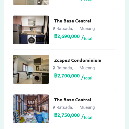
The Base Central
Ratsada
Mueang
,
฿
2,690,000
total
Zcape3 Condominium
Ratsada
Mueang
,
฿
2,700,000
total
The Base Central
Ratsada
Mueang
,
฿
2,750,000
total