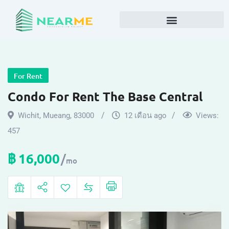
For Rent
Condo For Rent The Base Central
Wichit
,
Mueang
,
83000
12 เดือน ago
Views:
457
฿
16,000
mo