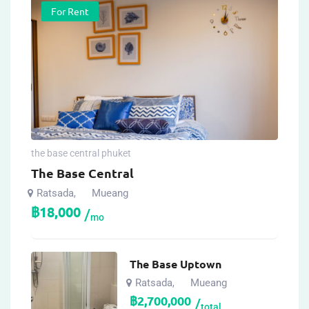
For Rent
the base central phuket
The Base Central
Ratsada
Mueang
,
฿
18,000
mo
The Base Uptown
Ratsada
Mueang
,
฿
2,700,000
total