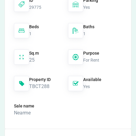
ID
Parking
29775
Yes
Beds
Baths
1
1
Sq.m
Purpose
25
For Rent
Property ID
Available
TBCT288
Yes
Sale name
Nearme