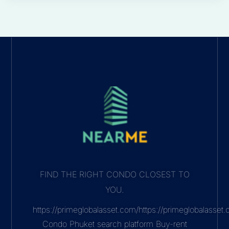
FIND THE RIGHT CONDO CLOSEST TO
YOU.
https://primeglobalasset.com/https://primeglobalasse
Condo Phuket search platform Buy-rent