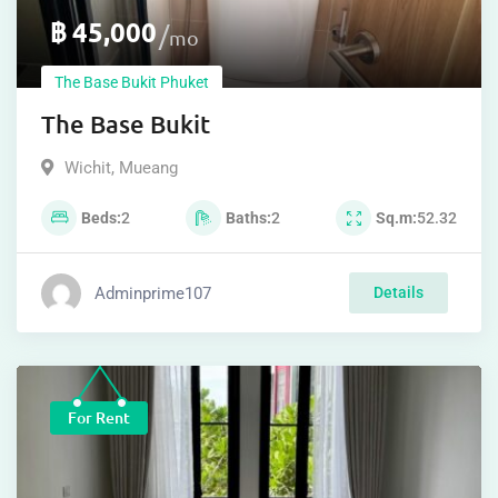
฿
45,000
mo
The Base Bukit Phuket
The Base Bukit
Wichit
,
Mueang
Beds
2
Baths
2
Sq.m
52.32
Adminprime107
Details
For Rent