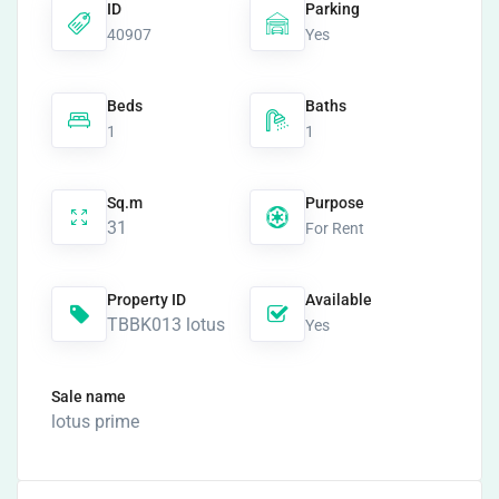
ID
Parking
40907
Yes
Beds
Baths
1
1
Sq.m
Purpose
31
For Rent
Property ID
Available
TBBK013 lotus
Yes
Sale name
lotus prime