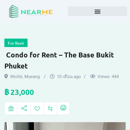
For Rent
Condo for Rent – The Base Bukit
Phuket
Wichit
,
Mueang
10 เดือน ago
Views:
444
฿
23,000