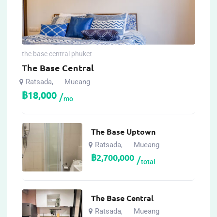
the base central phuket
The Base Central
Ratsada
Mueang
,
฿
18,000
mo
The Base Uptown
Ratsada
Mueang
,
฿
2,700,000
total
The Base Central
Ratsada
Mueang
,