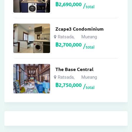
฿
2,690,000
total
Zcape3 Condominium
Ratsada
Mueang
,
฿
2,700,000
total
The Base Central
Ratsada
Mueang
,
฿
2,750,000
total