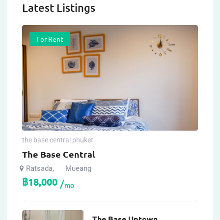
Latest Listings
For Rent
the base central phuket
The Base Central
Ratsada
Mueang
,
฿
18,000
mo
The Base Uptown