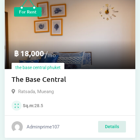
For Rent
฿
18,000
mo
the base central phuket
The Base Central
Ratsada
,
Mueang
Sq.m
28.5
Adminprime107
Details