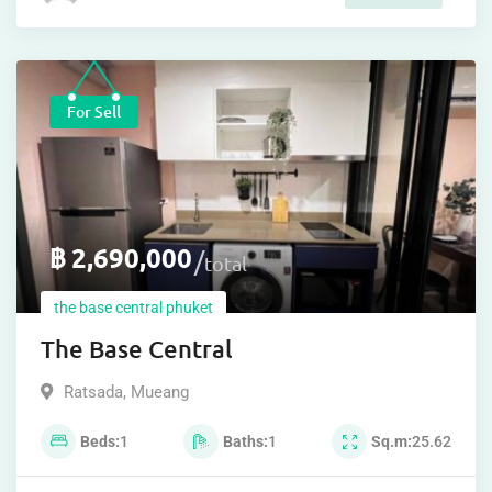
For Sell
฿
2,690,000
total
the base central phuket
The Base Central
Ratsada
,
Mueang
Beds
1
Baths
1
Sq.m
25.62