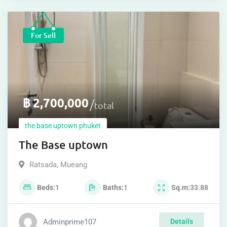
For Sell
฿
2,700,000
total
the base uptown phuket
The Base uptown
Ratsada
,
Mueang
Beds
1
Baths
1
Sq.m
33.88
Adminprime107
Details