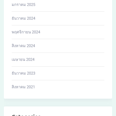
Building
condo
condos
Education
Entertainment
Estate
Investing
Management