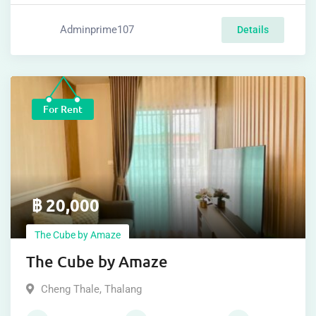
Adminprime104
Details
For Rent
฿
20,000
mo
The Cube by Amaze
The Cube by Amaze
Sri Sunthon
,
Thalang