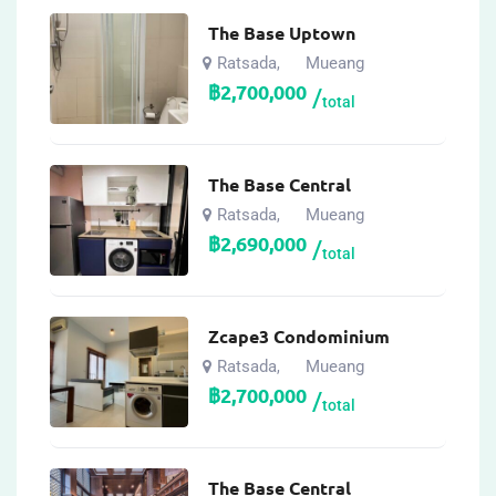
The Base Uptown
Ratsada
Mueang
,
฿
2,700,000
total
The Base Central
Ratsada
Mueang
,
฿
2,690,000
total
Zcape3 Condominium
Ratsada
Mueang
,
฿
2,700,000
total
The Base Central