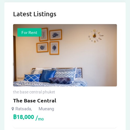
Latest Listings
For Rent
the base central phuket
The Base Central
Ratsada
Mueang
,
฿
18,000
mo