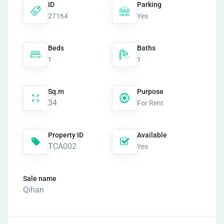
ID
Parking
27164
Yes
Beds
Baths
1
1
Sq.m
Purpose
34
For Rent
Property ID
Available
TCA002
Yes
Sale name
Qihan