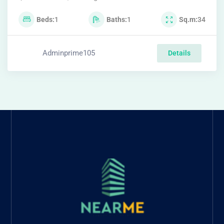
FIND THE RIGHT CONDO CLOSEST TO
YOU.
https://primeglobalasset.com/https://primeglobalasse
Condo Phuket search platform Buy-rent
condos in Phuket Includes the best options
Complete with complete information, real
reviews, updated with new items every day.
Consulting services from experts Find your
dream condo easily here! 🚀
CONTACT INFORMATION
Phone: +6682-791-9789