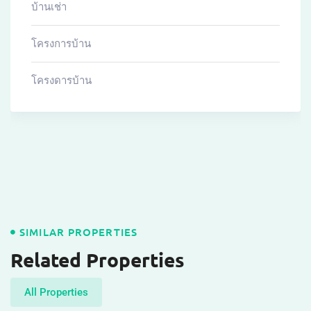
For Rent
฿
22,000
The Cube by Amaze
The Cube Amaze Srisunthon
Condominium for rent
Sri Sunthon
,
Thalang
Beds
1
Baths
1
Sq.m
34