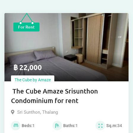
Adminprime107
Details
For Rent
฿
20,000
The Cube by Amaze
The Cube by Amaze
Cheng Thale
,
Thalang
Beds
1
Baths
1
Sq.m
34