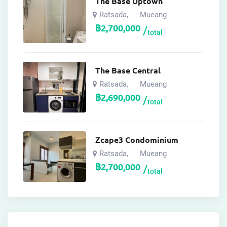
The Base Uptown
Ratsada
Mueang
,
฿
2,700,000
total
The Base Central
Ratsada
Mueang
,
฿
2,690,000
total
Zcape3 Condominium
Ratsada
Mueang
,
฿
2,700,000
total