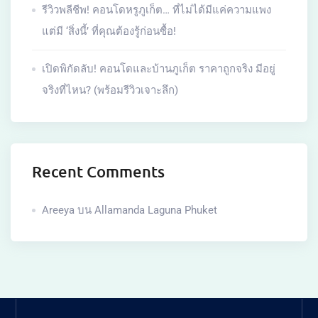
รีวิวพลีชีพ! คอนโดหรูภูเก็ต… ที่ไม่ได้มีแค่ความแพง
แต่มี ‘สิ่งนี้’ ที่คุณต้องรู้ก่อนซื้อ!
เปิดพิกัดลับ! คอนโดและบ้านภูเก็ต ราคาถูกจริง มีอยู่
จริงที่ไหน? (พร้อมรีวิวเจาะลึก)
Recent Comments
Areeya
บน
Allamanda Laguna Phuket