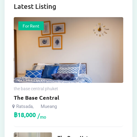
Latest Listing
For Rent
the base central phuket
The Base Central
Ratsada
Mueang
,
฿
18,000
mo