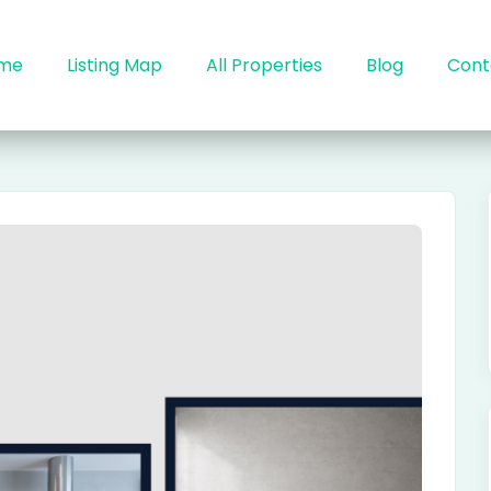
me
Listing Map
All Properties
Blog
Cont