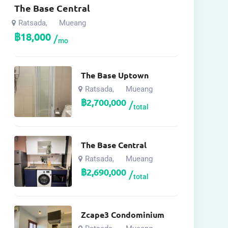
The Base Central
Ratsada
Mueang
,
฿
18,000
mo
The Base Uptown
Ratsada
Mueang
,
฿
2,700,000
total
The Base Central
Ratsada
Mueang
,
฿
2,690,000
total
Zcape3 Condominium