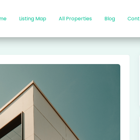
me
Listing Map
All Properties
Blog
Cont