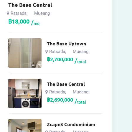
The Base Central
Ratsada
Mueang
,
฿
18,000
mo
The Base Uptown
Ratsada
Mueang
,
฿
2,700,000
total
The Base Central
Ratsada
Mueang
,
฿
2,690,000
total
Zcape3 Condominium