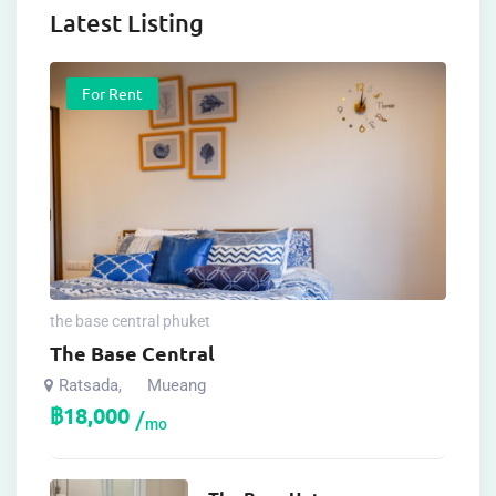
Latest Listing
For Rent
the base central phuket
The Base Central
Ratsada
Mueang
,
฿
18,000
mo