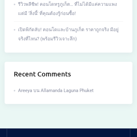
รีวิวพลีชีพ! คอนโดหรูภูเก็ต… ที่ไม่ได้มีแค่ความแพง
แต่มี ‘สิ่งนี้’ ที่คุณต้องรู้ก่อนซื้อ!
เปิดพิกัดลับ! คอนโดและบ้านภูเก็ต ราคาถูกจริง มีอยู่
จริงที่ไหน? (พร้อมรีวิวเจาะลึก)
Recent Comments
Areeya
บน
Allamanda Laguna Phuket