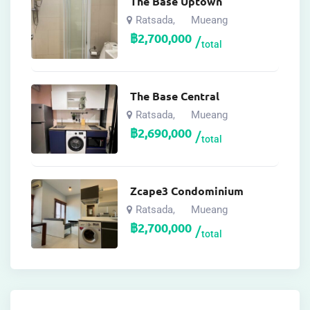
The Base Uptown
Ratsada
Mueang
,
฿
2,700,000
total
The Base Central
Ratsada
Mueang
,
฿
2,690,000
total
Zcape3 Condominium
Ratsada
Mueang
,
฿
2,700,000
total