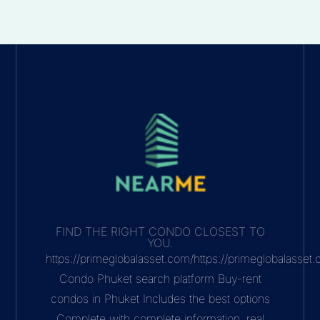
FIND THE RIGHT CONDO CLOSEST TO
YOU.
https://primeglobalasset.com/https://primeglobalasse
Condo Phuket search platform Buy-rent
condos in Phuket Includes the best options
Complete with complete information, real