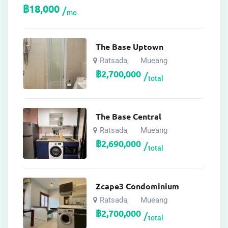
฿
18,000
mo
The Base Uptown
Ratsada
Mueang
,
฿
2,700,000
total
The Base Central
Ratsada
Mueang
,
฿
2,690,000
total
Zcape3 Condominium
Ratsada
Mueang
,
฿
2,700,000
total