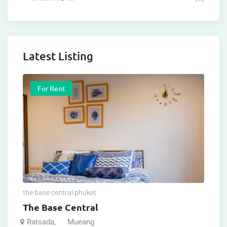
Latest Listing
For Rent
the base central phuket
The Base Central
Ratsada
Mueang
,