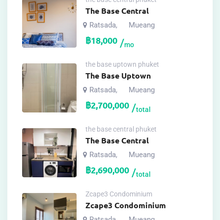
The Base Central
Ratsada
Mueang
,
฿
18,000
mo
the base uptown phuket
The Base Uptown
Ratsada
Mueang
,
฿
2,700,000
total
the base central phuket
The Base Central
Ratsada
Mueang
,
฿
2,690,000
total
Zcape3 Condominium
Zcape3 Condominium
Ratsada
Mueang
,