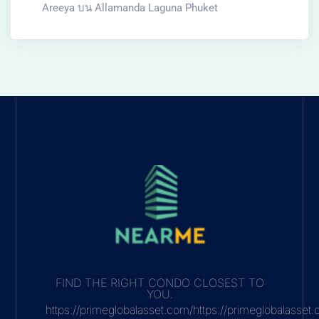
Areeya
บน
Allamanda Laguna Phuket
FIND THE RIGHT CONDO CLOSEST TO
YOU.
https://primeglobalasset.com/https://primeglobalasse