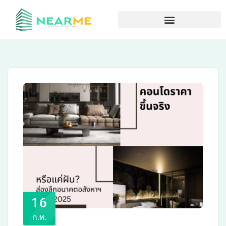
16
ก.พ.