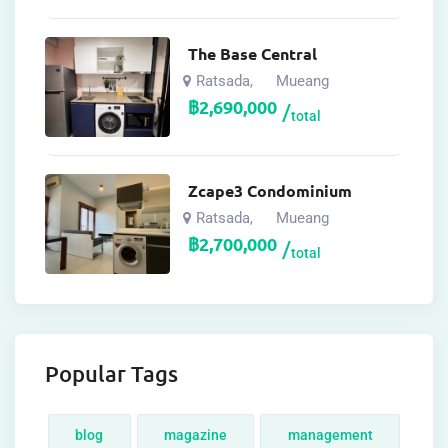
The Base Central
Ratsada
Mueang
,
฿
2,690,000
total
Zcape3 Condominium
Ratsada
Mueang
,
฿
2,700,000
total
Popular Tags
blog
magazine
management