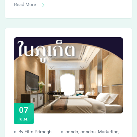
Read More
07
ม.ค.
By Film Primegb
condo
,
condos
,
Marketing
,