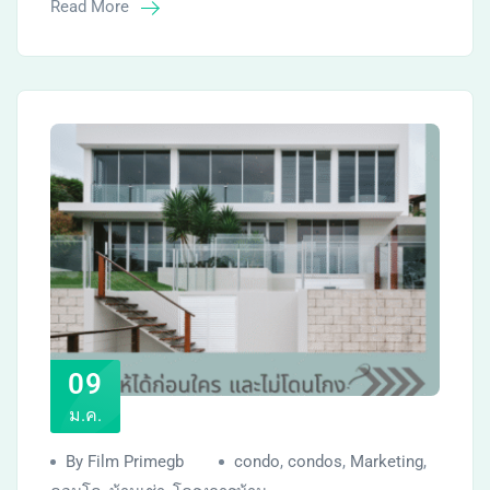
Read More
09
ม.ค.
By Film Primegb
condo
,
condos
,
Marketing
,