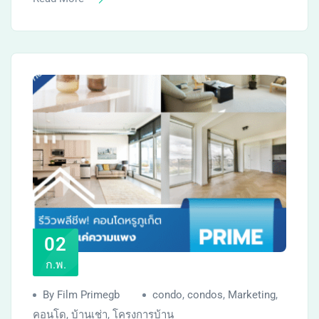
02
ก.พ.
By Film Primegb
condo
,
condos
,
Marketing
,
คอนโด
,
บ้านเช่า
,
โครงการบ้าน