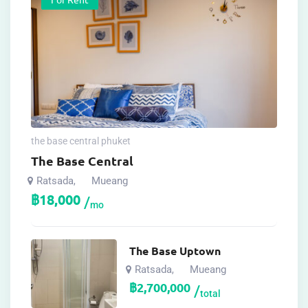
the base central phuket
The Base Central
Ratsada
Mueang
,
฿
18,000
mo
The Base Uptown
Ratsada
Mueang
,
฿
2,700,000
total