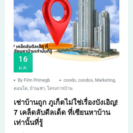
16
ม.ค.
By Film Primegb
condo
,
condos
,
Marketing
,
คอนโด
,
บ้านเช่า
,
โครงการบ้าน
เช่าบ้านถูก ภูเก็ตไม่ใช่เรื่องบังเอิญ!
7 เคล็ดลับดีลเด็ด ที่เซียนหาบ้าน
เท่านั้นที่รู้